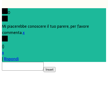
0
Mi piacerebbe conoscere il tuo parere, per favore
commenta.
x
(
)
x
|
Rispondi
Insert