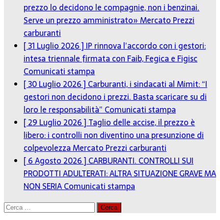
prezzo lo decidono le compagnie, non i benzinai.
Serve un prezzo amministrato»
Mercato Prezzi
carburanti
[ 31 Luglio 2026 ]
IP rinnova l’accordo con i gestori:
intesa triennale firmata con Faib, Fegica e Figisc
Comunicati stampa
[ 30 Luglio 2026 ]
Carburanti, i sindacati al Mimit: “I
gestori non decidono i prezzi. Basta scaricare su di
loro le responsabilità”
Comunicati stampa
[ 29 Luglio 2026 ]
Taglio delle accise, il prezzo è
libero: i controlli non diventino una presunzione di
colpevolezza
Mercato Prezzi carburanti
[ 6 Agosto 2026 ]
CARBURANTI. CONTROLLI SUI
PRODOTTI ADULTERATI: ALTRA SITUAZIONE GRAVE MA
NON SERIA
Comunicati stampa
Ricerca
per: