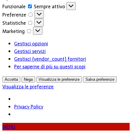
Funzionale
Funzionale
Sempre attivo
Preferenze
Preferenze
Statistiche
Statistiche
Marketing
Marketing
Gestisci opzioni
Gestisci servizi
Gestisci {vendor_count} fornitori
Per saperne di più su questi scopi
Accetta
Nega
Visualizza le preferenze
Salva preferenze
Visualizza le preferenze
Privacy Policy
MENU