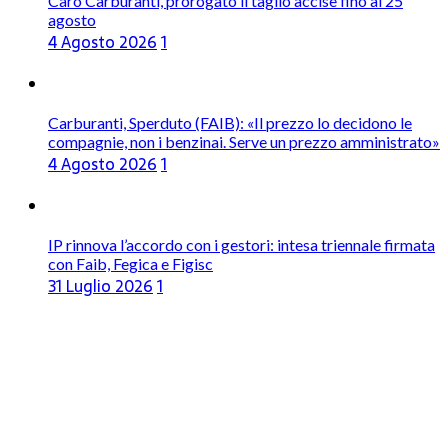
Caro Carburanti, prorogato il taglio accise fino al 25
agosto
4 Agosto 2026
1
Carburanti, Sperduto (FAIB): «Il prezzo lo decidono le
compagnie, non i benzinai. Serve un prezzo amministrato»
4 Agosto 2026
1
IP rinnova l’accordo con i gestori: intesa triennale firmata
con Faib, Fegica e Figisc
31 Luglio 2026
1