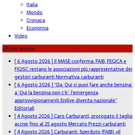
Italia
Mondo
Cronaca
Economia
Video
Ultime Notizie
[ 6 Agosto 2026 ]
Il MASE conferma: FAIB, FEGICA e
FIGISC restano le associazioni più rappresentative dei
gestori carburanti
Normativa carburanti
[ 6 Agosto 2026 ]
“Da ‘Qui ci puoi fare anche benzina’
a ‘Qui la benzina non c’è’: l’emergenza
approvvigionamenti Enilive diventa nazionale”
Editoriali
[ 4 Agosto 2026 ]
Caro Carburanti, prorogato il taglio
accise fino al 25 agosto
Mercato Prezzi carburanti
[ 4 Agosto 2026 ]
Carburanti, Sperduto (FAIB): «Il