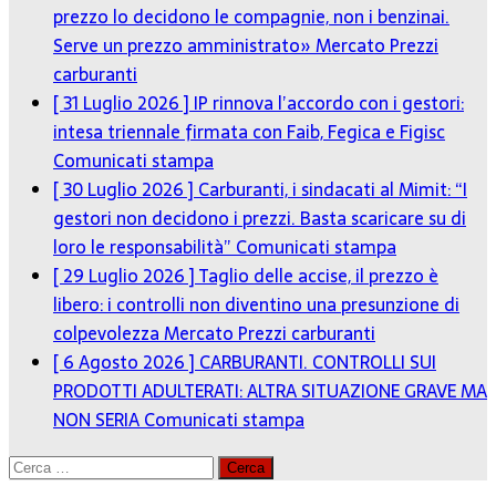
prezzo lo decidono le compagnie, non i benzinai.
Serve un prezzo amministrato»
Mercato Prezzi
carburanti
[ 31 Luglio 2026 ]
IP rinnova l’accordo con i gestori:
intesa triennale firmata con Faib, Fegica e Figisc
Comunicati stampa
[ 30 Luglio 2026 ]
Carburanti, i sindacati al Mimit: “I
gestori non decidono i prezzi. Basta scaricare su di
loro le responsabilità”
Comunicati stampa
[ 29 Luglio 2026 ]
Taglio delle accise, il prezzo è
libero: i controlli non diventino una presunzione di
colpevolezza
Mercato Prezzi carburanti
[ 6 Agosto 2026 ]
CARBURANTI. CONTROLLI SUI
PRODOTTI ADULTERATI: ALTRA SITUAZIONE GRAVE MA
NON SERIA
Comunicati stampa
Ricerca
per: