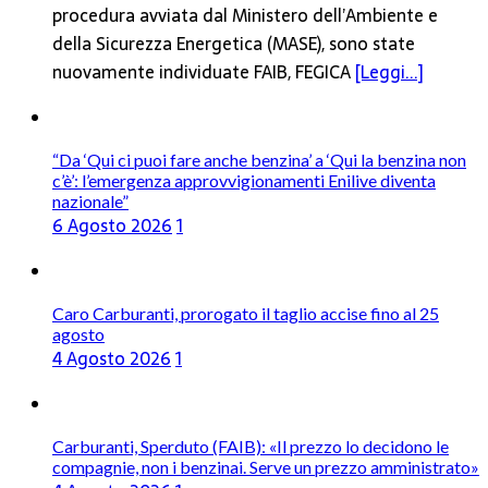
procedura avviata dal Ministero dell’Ambiente e
della Sicurezza Energetica (MASE), sono state
nuovamente individuate FAIB, FEGICA
[Leggi...]
“Da ‘Qui ci puoi fare anche benzina’ a ‘Qui la benzina non
c’è’: l’emergenza approvvigionamenti Enilive diventa
nazionale”
6 Agosto 2026
1
Caro Carburanti, prorogato il taglio accise fino al 25
agosto
4 Agosto 2026
1
Carburanti, Sperduto (FAIB): «Il prezzo lo decidono le
compagnie, non i benzinai. Serve un prezzo amministrato»