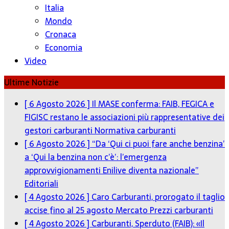
Italia
Mondo
Cronaca
Economia
Video
Ultime Notizie
[ 6 Agosto 2026 ]
Il MASE conferma: FAIB, FEGICA e
FIGISC restano le associazioni più rappresentative dei
gestori carburanti
Normativa carburanti
[ 6 Agosto 2026 ]
“Da ‘Qui ci puoi fare anche benzina’
a ‘Qui la benzina non c’è’: l’emergenza
approvvigionamenti Enilive diventa nazionale”
Editoriali
[ 4 Agosto 2026 ]
Caro Carburanti, prorogato il taglio
accise fino al 25 agosto
Mercato Prezzi carburanti
[ 4 Agosto 2026 ]
Carburanti, Sperduto (FAIB): «Il