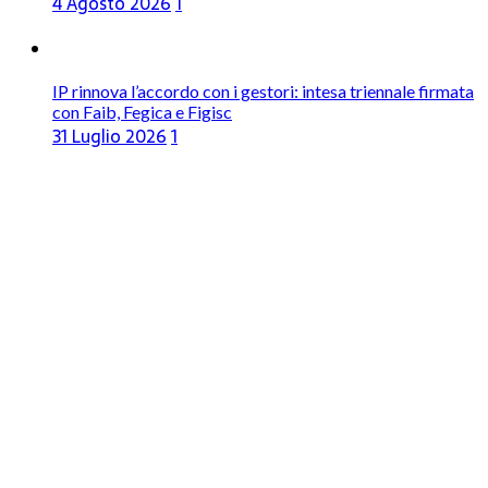
4 Agosto 2026
1
IP rinnova l’accordo con i gestori: intesa triennale firmata
con Faib, Fegica e Figisc
31 Luglio 2026
1