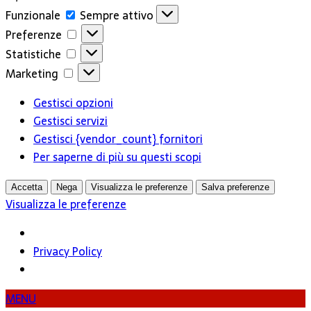
Funzionale
Funzionale
Sempre attivo
Preferenze
Preferenze
Statistiche
Statistiche
Marketing
Marketing
Gestisci opzioni
Gestisci servizi
Gestisci {vendor_count} fornitori
Per saperne di più su questi scopi
Accetta
Nega
Visualizza le preferenze
Salva preferenze
Visualizza le preferenze
Privacy Policy
MENU