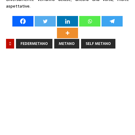
aspettative.
FEDERMETANO
METANO
SELF METANO