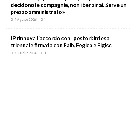
decidono le compagnie, non i benzinai. Serve un
prezzo amministrato»
4 Agosto 2026
1
IP rinnova l’accordo con i gestori: intesa
triennale firmata con Faib, Fegica e Figisc
31 Luglio 2026
1