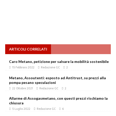
ARTICOLI CORRELATI
Caro Metano, petizione per salvare la mobilità sostenibile
15 Febbraio 2022
Redazione GC
2
Metano, Assoutenti: esposto ad Antitrust, su prezzi alla
pompa pesano speculazioni
22 Ottobre 2021
Redazione GC
2
Allarme di Assogasmetano, con questi prezzi rischiamo la
chiusura
5 Luglio 2022
Redazione GC
6