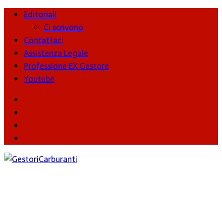
Editoriali
Ci scrivono
Contattaci
Assistenza Legale
Professione EX Gestore
Youtube
youtube
Facebook
Twitter
Instagram