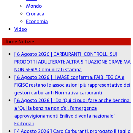
Mondo
Cronaca
Economia
Video
Ultime Notizie
[ 6 Agosto 2026 ]
CARBURANTI. CONTROLLI SUI
PRODOTTI ADULTERATI: ALTRA SITUAZIONE GRAVE MA
NON SERIA
Comunicati stampa
[ 6 Agosto 2026 ]
Il MASE conferma: FAIB, FEGICA e
FIGISC restano le associazioni più rappresentative dei
gestori carburanti
Normativa carburanti
[ 6 Agosto 2026 ]
“Da ‘Qui ci puoi fare anche benzina’
a ‘Qui la benzina non c’è’: l’emergenza
approvvigionamenti Enilive diventa nazionale”
Editoriali
[ 4 Agosto 2026 ]
Caro Carburanti, prorogato il taglio