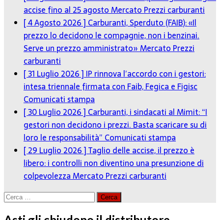
accise fino al 25 agosto
Mercato Prezzi carburanti
[ 4 Agosto 2026 ]
Carburanti, Sperduto (FAIB): «Il
prezzo lo decidono le compagnie, non i benzinai.
Serve un prezzo amministrato»
Mercato Prezzi
carburanti
[ 31 Luglio 2026 ]
IP rinnova l’accordo con i gestori:
intesa triennale firmata con Faib, Fegica e Figisc
Comunicati stampa
[ 30 Luglio 2026 ]
Carburanti, i sindacati al Mimit: “I
gestori non decidono i prezzi. Basta scaricare su di
loro le responsabilità”
Comunicati stampa
[ 29 Luglio 2026 ]
Taglio delle accise, il prezzo è
libero: i controlli non diventino una presunzione di
colpevolezza
Mercato Prezzi carburanti
Ricerca
per:
Asti gli chiudono il distributore,