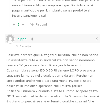
150 è per tanti di noi il nervosismo era dato dal fatto che
non abbiamo soldi per comprare il gasolio visto che si
paga in anticipo e per L impianto senza prodotto si
incorre sanzione lo sa?
5
Rispondi
pippo
6 anni fa
Lasciate perdere quei 4 sfigati di benzinai che se non hanno
un assistente rete o un sindacalista non sanno nemmeno
contare 1+1 ,e sanno solo criticare ,andate avanti
Cosa cambia se sono 150 0 50 ?!! almeno LORO provano a
spazzare la merda nella quale stiamo da anni Perché non
siete andati anche Voi a dare una mano ,invece di stare
nascosti in impianto sperando che il tutto fallisca
Criticate il numero ? quando è stato l ultimo sciopero fatto
NON revocato fatto dai sindacati con la S maiuscola ,cosa si
è ottenuto ,perché se si è ottenuto qualche cosa mi /ci è