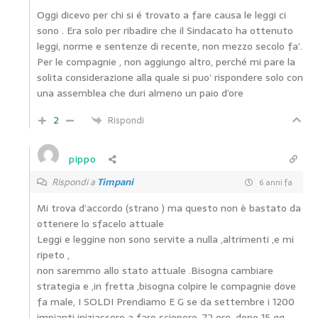
Oggi dicevo per chi si é trovato a fare causa le leggi ci
sono . Era solo per ribadire che il Sindacato ha ottenuto
leggi, norme e sentenze di recente, non mezzo secolo fa’.
Per le compagnie , non aggiungo altro, perché mi pare la
solita considerazione alla quale si puo’ rispondere solo con
una assemblea che duri almeno un paio d’ore
2
Rispondi
pippo
Rispondi a
Timpani
6 anni fa
Mi trova d’accordo (strano ) ma questo non è bastato da
ottenere lo sfacelo attuale
Leggi e leggine non sono servite a nulla ,altrimenti ,e mi
ripeto ,
non saremmo allo stato attuale .Bisogna cambiare
strategia e ,in fretta ,bisogna colpire le compagnie dove
fa male, I SOLDI Prendiamo E G se da settembre i 1200
impianti iniziassero a fare sciopero ,72 ore ,dopo 15 gg