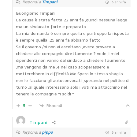
Rispondi a
Timpani
6 anni fa
Buongiorno Timpani
La causa è stata fatta 22 anni fa ,quindi nessuna legge
ma un sindacato forte e preparato
La mia domanda è sempre quella e purtroppo la risposta
è sempre quella ,25 anni fa abbiamo fatto
Se il governo /ni non vi ascoltano ,avete provato a
chiedere alle compagnie direttamente ? vede ,i miei
dipendenti non vanno dal sindaco a chiedere l aumento
,ma vengono da me ,e nel caso scioperassero e
metterebbero in difficoltà Me.Spero lo stesso sbaglio
non lo facciano gli autoconvocati ,sperando nel politico di
turno ,al quale interessano solo i voti ma attacchino nel
tenero le compagnie “i soldi “
5
Rispondi
Timpani
Rispondi a
pippo
6 anni fa