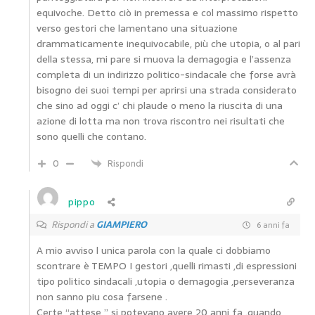
equivoche. Detto ciò in premessa e col massimo rispetto
verso gestori che lamentano una situazione
drammaticamente inequivocabile, più che utopia, o al pari
della stessa, mi pare si muova la demagogia e l’assenza
completa di un indirizzo politico-sindacale che forse avrà
bisogno dei suoi tempi per aprirsi una strada considerato
che sino ad oggi c’ chi plaude o meno la riuscita di una
azione di lotta ma non trova riscontro nei risultati che
sono quelli che contano.
0
Rispondi
pippo
Rispondi a
GIAMPIERO
6 anni fa
A mio avviso l unica parola con la quale ci dobbiamo
scontrare è TEMPO I gestori ,quelli rimasti ,di espressioni
tipo politico sindacali ,utopia o demagogia ,perseveranza
non sanno piu cosa farsene .
Certe “attese ” si potevano avere 20 anni fa .quando