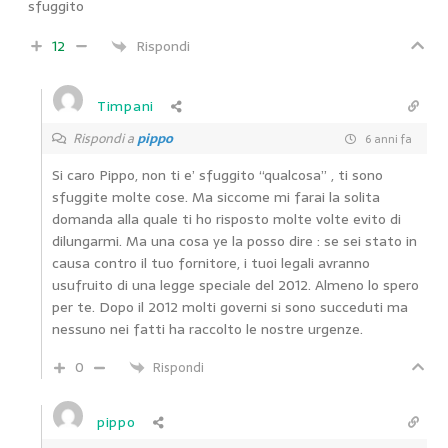
sfuggito
12
Rispondi
Timpani
Rispondi a
pippo
6 anni fa
Si caro Pippo, non ti e’ sfuggito “qualcosa” , ti sono
sfuggite molte cose. Ma siccome mi farai la solita
domanda alla quale ti ho risposto molte volte evito di
dilungarmi. Ma una cosa ye la posso dire : se sei stato in
causa contro il tuo fornitore, i tuoi legali avranno
usufruito di una legge speciale del 2012. Almeno lo spero
per te. Dopo il 2012 molti governi si sono succeduti ma
nessuno nei fatti ha raccolto le nostre urgenze.
0
Rispondi
pippo