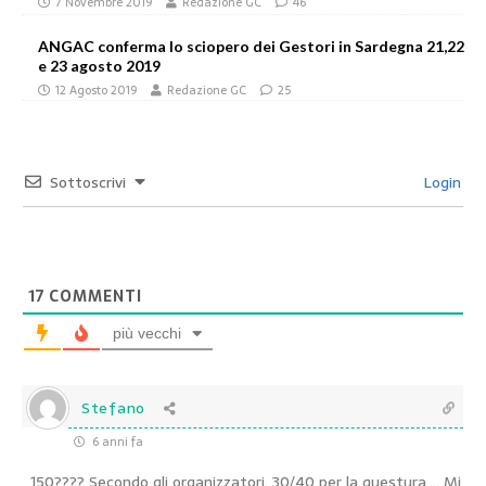
7 Novembre 2019
Redazione GC
46
ANGAC conferma lo sciopero dei Gestori in Sardegna 21,22
e 23 agosto 2019
12 Agosto 2019
Redazione GC
25
Sottoscrivi
Login
17
COMMENTI
più vecchi
Stefano
6 anni fa
150???? Secondo gli organizzatori. 30/40 per la questura…. Mi