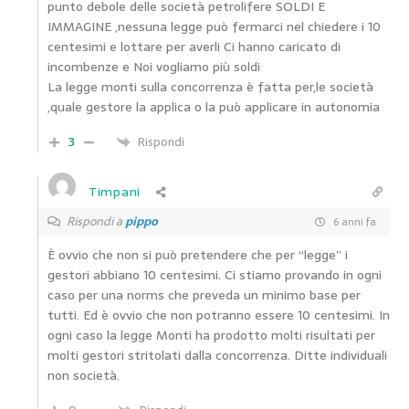
punto debole delle società petrolifere SOLDI E
IMMAGINE ,nessuna legge può fermarci nel chiedere i 10
centesimi e lottare per averli Ci hanno caricato di
incombenze e Noi vogliamo più soldi
La legge monti sulla concorrenza è fatta per,le società
,quale gestore la applica o la può applicare in autonomia
3
Rispondi
Timpani
Rispondi a
pippo
6 anni fa
È ovvio che non si può pretendere che per “legge” i
gestori abbiano 10 centesimi. Ci stiamo provando in ogni
caso per una norms che preveda un minimo base per
tutti. Ed è ovvio che non potranno essere 10 centesimi. In
ogni caso la legge Monti ha prodotto molti risultati per
molti gestori stritolati dalla concorrenza. Ditte individuali
non società.