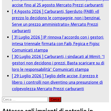
accise fino al 25 agosto
Mercato Prezzi carburanti
[ 4 Agosto 2026 ]
Carburanti, Sperduto (FAIB): «Il
prezzo lo decidono le compagnie, non i benzinai.
Serve un prezzo amministrato»
Mercato Prezzi
carburanti
[ 31 Luglio 2026 ]
IP rinnova l’accordo con i gestori:
intesa triennale firmata con Faib, Fegica e Figisc
Comunicati stampa
[ 30 Luglio 2026 ]
Carburanti, i sindacati al Mimit: “I
gestori non decidono i prezzi. Basta scaricare su di
loro le responsabilità”
Comunicati stampa
[ 29 Luglio 2026 ]
Taglio delle accise, il prezzo è
libero: i controlli non diventino una presunzione di
colpevolezza
Mercato Prezzi carburanti
Ricerca
per:
Attacco agli impianti di petrolio in