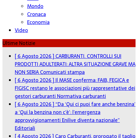
Mondo
Cronaca
Economia
Video
Ultime Notizie
[ 6 Agosto 2026 ]
CARBURANTI. CONTROLLI SUI
PRODOTTI ADULTERATI: ALTRA SITUAZIONE GRAVE MA
NON SERIA
Comunicati stampa
[ 6 Agosto 2026 ]
Il MASE conferma: FAIB, FEGICA e
FIGISC restano le associazioni più rappresentative dei
gestori carburanti
Normativa carburanti
[ 6 Agosto 2026 ]
“Da ‘Qui ci puoi fare anche benzina’
a ‘Qui la benzina non c’è’: l’emergenza
approvvigionamenti Enilive diventa nazionale”
Editoriali
[ 4 Agosto 2026 ]
Caro Carburanti, prorogato il taglio