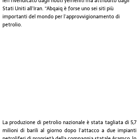
ieri rivendicato dagli houti yemeniti ma attribuito dagli
Stati Uniti all’Iran. “Abqaiq è forse uno sei siti più
importanti del mondo per l’approvvigionamento di
petrolio.
La produzione di petrolio nazionale è stata tagliata di 5,7
milioni di barili al giorno dopo l’attacco a due impianti
petroliferi di proprietà della compagnia statale Aramco, lo