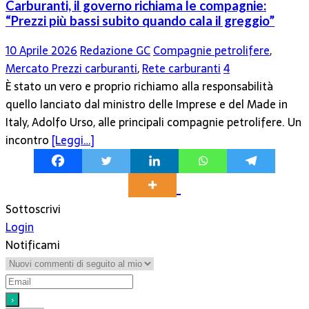
Carburanti, il governo richiama le compagnie:
“Prezzi più bassi subito quando cala il greggio”
10 Aprile 2026
Redazione GC
Compagnie petrolifere
,
Mercato Prezzi carburanti
,
Rete carburanti
4
È stato un vero e proprio richiamo alla responsabilità
quello lanciato dal ministro delle Imprese e del Made in
Italy, Adolfo Urso, alle principali compagnie petrolifere. Un
incontro
[Leggi…]
Sottoscrivi
Login
Notificami