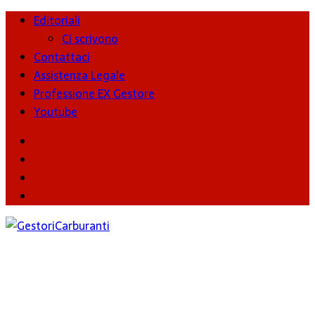
Editoriali
Ci scrivono
Contattaci
Assistenza Legale
Professione EX Gestore
Youtube
youtube
Facebook
Twitter
Instagram