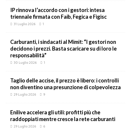
IP rinnova l’accordo con i gestori: intesa
triennale firmata con Faib, Fegica e Figisc
31 Luglio 2026
1
Carburanti, i sindacati al Mimit: “I gestori non
decidono i prezzi. Basta scaricare su di loro le
responsabilità”
30 Luglio 2026
1
Taglio delle accise, il prezzo è libero: i controlli
non diventino una presunzione di colpevolezza
29 Luglio 2026
9
Enilive accelera gli utili: profitti più che
raddoppiati mentre cresce la rete carburanti
29 Luglio 2026
6