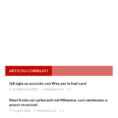
ARTICOLI CORRELATI
Q8 sigla un accordo con Wex per le fuel card
25 Settembre 2025
Redazione GC
1
Maxi frode sui carburanti nel Milanese, così vendevano a
prezzi stracciati
1 Luglio 2026
Redazione GC
2