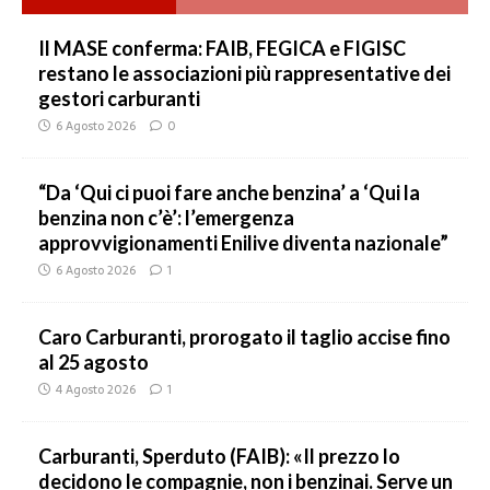
Il MASE conferma: FAIB, FEGICA e FIGISC
restano le associazioni più rappresentative dei
gestori carburanti
6 Agosto 2026
0
“Da ‘Qui ci puoi fare anche benzina’ a ‘Qui la
benzina non c’è’: l’emergenza
approvvigionamenti Enilive diventa nazionale”
6 Agosto 2026
1
Caro Carburanti, prorogato il taglio accise fino
al 25 agosto
4 Agosto 2026
1
Carburanti, Sperduto (FAIB): «Il prezzo lo
decidono le compagnie, non i benzinai. Serve un