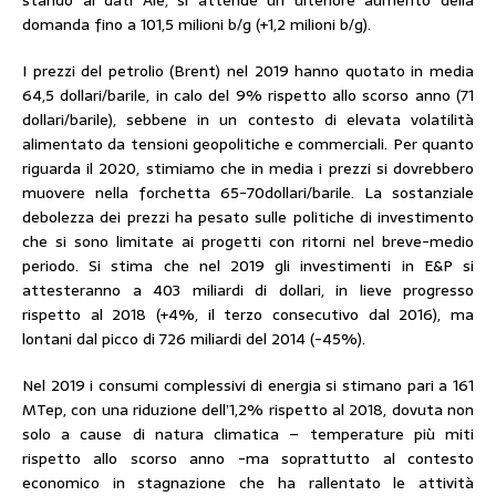
stando ai dati Aie, si attende un ulteriore aumento della
domanda fino a 101,5 milioni b/g (+1,2 milioni b/g).
I prezzi del petrolio (Brent) nel 2019 hanno quotato in media
64,5 dollari/barile, in calo del 9% rispetto allo scorso anno (71
dollari/barile), sebbene in un contesto di elevata volatilità
alimentato da tensioni geopolitiche e commerciali. Per quanto
riguarda il 2020, stimiamo che in media i prezzi si dovrebbero
muovere nella forchetta 65-70dollari/barile. La sostanziale
debolezza dei prezzi ha pesato sulle politiche di investimento
che si sono limitate ai progetti con ritorni nel breve-medio
periodo. Si stima che nel 2019 gli investimenti in E&P si
attesteranno a 403 miliardi di dollari, in lieve progresso
rispetto al 2018 (+4%, il terzo consecutivo dal 2016), ma
lontani dal picco di 726 miliardi del 2014 (-45%).
Nel 2019 i consumi complessivi di energia si stimano pari a 161
MTep, con una riduzione dell’1,2% rispetto al 2018, dovuta non
solo a cause di natura climatica – temperature più miti
rispetto allo scorso anno -ma soprattutto al contesto
economico in stagnazione che ha rallentato le attività