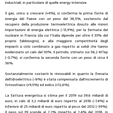
industriali, in particolare di quelle energy intensive.
Il gas, unico a crescere (+4%), si conferma la prima fonte di
energia del Paese con un peso del 38,5%, sostenuto dal
recupero della produzione termoelettrica dovuto alle minori
importazioni di energia elettrica (-13,9%), per la fermata del
nucleare in Francia (da cui l’Italia dipende per oltre il 33% del
proprio fabbisogno), e alla maggiore competitività degli
impianti a ciclo combinato a gas rispetto ai solidi che hanno
evidenziato un calo del 30%. Il petrolio, stimato sui 58,2 MTep
(-0,7%), si conferma la seconda fonte con un peso di circa il
36%.
Sostanzialmente costanti le rinnovabili in quanto la frenata
dell’idroelettrico (-8%) è stata compensata dall’incremento di
fotovoltaico (+9,5%) ed eolico (+12,6%).
La fattura energetica si stima per il 2019 sui 39,6 miliardi di
euro, in calo di 3,2 miliardi di euro rispetto al 2018 (-7,4%) e
inferiore di 25 miliardi di euro rispetto al picco del 2012 (-39%).
Il peso sul Pil scende al 2,2% rispetto al 2,4% del 2018. In