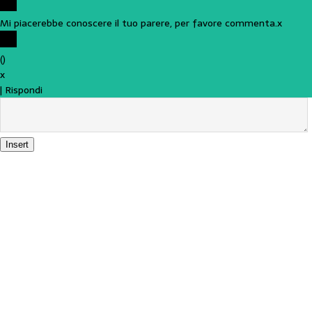
Mi piacerebbe conoscere il tuo parere, per favore commenta.
x
(
)
x
|
Rispondi
Insert