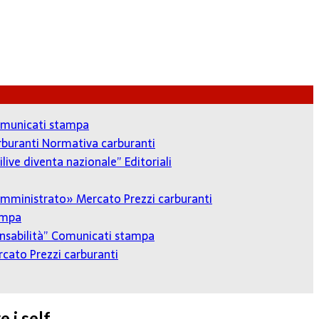
municati stampa
arburanti
Normativa carburanti
ilive diventa nazionale”
Editoriali
o amministrato»
Mercato Prezzi carburanti
ampa
onsabilità”
Comunicati stampa
cato Prezzi carburanti
 i self