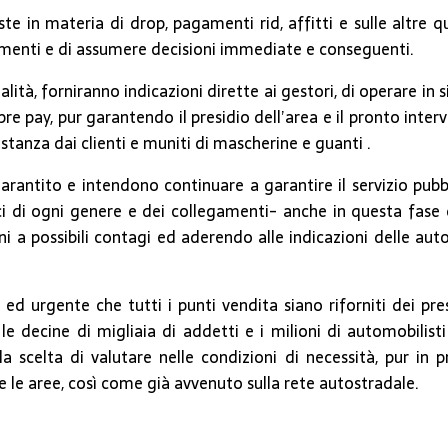
te in materia di drop, pagamenti rid, affitti e sulle altre q
rnimenti e di assumere decisioni immediate e conseguenti.
alità, forniranno indicazioni dirette ai gestori, di operare in s
e pre pay, pur garantendo il presidio dell’area e il pronto int
stanza dai clienti e muniti di mascherine e guanti .
rantito e intendono continuare a garantire il servizio pubbli
erci di ogni genere e dei collegamenti- anche in questa fase 
i a possibili contagi ed aderendo alle indicazioni delle autor
d urgente che tutti i punti vendita siano riforniti dei presi
e decine di migliaia di addetti e i milioni di automobilisti
la scelta di valutare nelle condizioni di necessità, pur in p
e le aree, così come già avvenuto sulla rete autostradale.