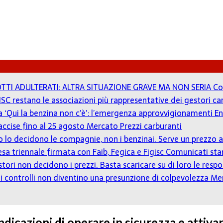
TTI ADULTERATI: ALTRA SITUAZIONE GRAVE MA NON SERIA
Co
ISC restano le associazioni più rappresentative dei gestori c
 a ‘Qui la benzina non c’è’: l’emergenza approvvigionamenti En
accise fino al 25 agosto
Mercato Prezzi carburanti
zzo lo decidono le compagnie, non i benzinai. Serve un prezz
tesa triennale firmata con Faib, Fegica e Figisc
Comunicati st
estori non decidono i prezzi. Basta scaricare su di loro le resp
o: i controlli non diventino una presunzione di colpevolezza
Mer
dicazioni di operare in sicurezza e attivare