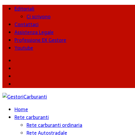
Editoriali
Ci scrivono
Contattaci
Assistenza Legale
Professione EX Gestore
Youtube
youtube
Facebook
Twitter
Instagram
Home
Rete carburanti
Rete carburanti ordinaria
Rete Autostradale