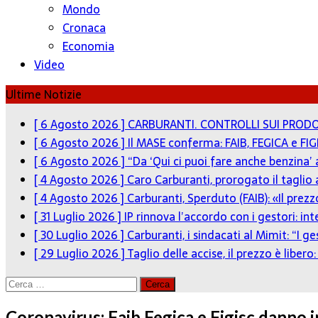
Mondo
Cronaca
Economia
Video
Ultime Notizie
[ 6 Agosto 2026 ]
CARBURANTI. CONTROLLI SUI PRODO
[ 6 Agosto 2026 ]
Il MASE conferma: FAIB, FEGICA e FIG
[ 6 Agosto 2026 ]
“Da ‘Qui ci puoi fare anche benzina’
[ 4 Agosto 2026 ]
Caro Carburanti, prorogato il taglio 
[ 4 Agosto 2026 ]
Carburanti, Sperduto (FAIB): «Il pre
[ 31 Luglio 2026 ]
IP rinnova l’accordo con i gestori: in
[ 30 Luglio 2026 ]
Carburanti, i sindacati al Mimit: “I g
[ 29 Luglio 2026 ]
Taglio delle accise, il prezzo è liber
Ricerca
per:
Coronavirus: Faib Fegica e Figisc danno in