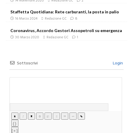
14 Novembre 2020
Redazione GC
2
Staffetta Quotidiana: Rete carburanti, la posta in palio
16 Marzo 2024
Redazione GC
8
Coronavirus, Accordo Gestori Assopetroli su emergenza
30 Marzo 2020
Redazione GC
1
Sottoscrivi
Login
{}
[+]