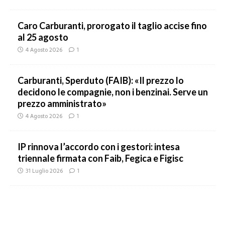
Caro Carburanti, prorogato il taglio accise fino
al 25 agosto
4 Agosto 2026
1
Carburanti, Sperduto (FAIB): «Il prezzo lo
decidono le compagnie, non i benzinai. Serve un
prezzo amministrato»
4 Agosto 2026
1
IP rinnova l’accordo con i gestori: intesa
triennale firmata con Faib, Fegica e Figisc
31 Luglio 2026
1