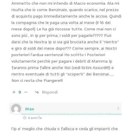
Ammetto che non mi intendo di Macro economia. Ma mi
risulta che io come Benzinaio, quando scarico, nel prezzo
di acquisto pago immediatamente anche le accise. Quindi
la compagnia che le paga una volta al mese (il 16 del
mese dopo!!) Le ha giá riscosse tutte. Come mai non ci
sono piú , in Ip per prima, i soldi per pagarle????? Puó
darsi che la Nostra Ip si sia giá bruciata anche il “rientro”
e giro di soldi del mese dopo??? Come sempre, ai Nostri
posteriori l’ardua sentenza! Ho scritto i Posteriori
volutamente perchè per pagare i debiti di Mamma Ip
faranno prima fallire anche Noi (vedi listini Assurdi!!!) e
rientro eventuale di tutti gli “scoperti” dei Benzinai……
Non ci resta che Piangere!!!
9
Rispondi
Max
6 anni fa
l’Ip e’ meglio che chiuda o fallisca e ceda gli impianti che