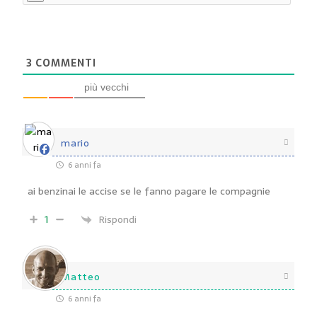
3
COMMENTI
più vecchi
mario
6 anni fa
ai benzinai le accise se le fanno pagare le compagnie
1
Rispondi
Matteo
6 anni fa