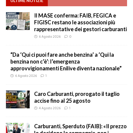
ULTIME NOTIZIE
Il MASE conferma: FAIB, FEGICA e
FIGISC restano le associazioni più
rappresentative dei gestori carburanti
6 Agosto 2026
0
“Da ‘Qui ci puoi fare anche benzina’ a ‘Qui la
benzina non c’è’: l’emergenza
approvvigionamenti Enilive diventa nazionale”
6 Agosto 2026
1
Caro Carburanti, prorogato il taglio
accise fino al 25 agosto
4 Agosto 2026
1
Carburanti, Sperduto (FAIB): «Il prezzo