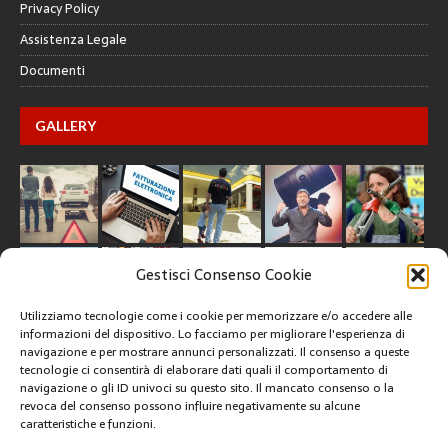
Privacy Policy
Assistenza Legale
Documenti
GALLERY
Gestisci Consenso Cookie
Utilizziamo tecnologie come i cookie per memorizzare e/o accedere alle
informazioni del dispositivo. Lo facciamo per migliorare l'esperienza di
navigazione e per mostrare annunci personalizzati. Il consenso a queste
tecnologie ci consentirà di elaborare dati quali il comportamento di
navigazione o gli ID univoci su questo sito. Il mancato consenso o la
CREATIVE COMMONS
revoca del consenso possono influire negativamente su alcune
caratteristiche e funzioni.
Questa opera è concessa in licenza con i termini
CC BY 4.0