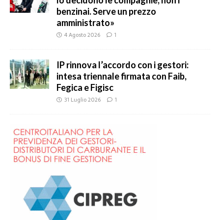
lo decidono le compagnie, non i
benzinai. Serve un prezzo
amministrato»
4 Agosto 2026
1
IP rinnova l’accordo con i gestori:
intesa triennale firmata con Faib,
Fegica e Figisc
31 Luglio 2026
1