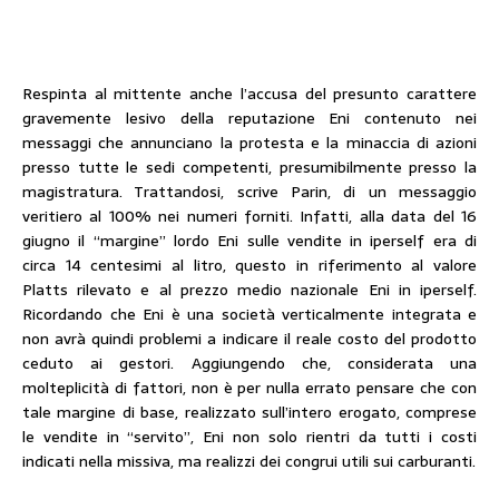
Respinta al mittente anche l’accusa del presunto carattere
gravemente lesivo della reputazione Eni contenuto nei
messaggi che annunciano la protesta e la minaccia di azioni
presso tutte le sedi competenti, presumibilmente presso la
magistratura. Trattandosi, scrive Parin, di un messaggio
veritiero al 100% nei numeri forniti. Infatti, alla data del 16
giugno il “margine” lordo Eni sulle vendite in iperself era di
circa 14 centesimi al litro, questo in riferimento al valore
Platts rilevato e al prezzo medio nazionale Eni in iperself.
Ricordando che Eni è una società verticalmente integrata e
non avrà quindi problemi a indicare il reale costo del prodotto
ceduto ai gestori. Aggiungendo che, considerata una
molteplicità di fattori, non è per nulla errato pensare che con
tale margine di base, realizzato sull’intero erogato, comprese
le vendite in “servito”, Eni non solo rientri da tutti i costi
indicati nella missiva, ma realizzi dei congrui utili sui carburanti.