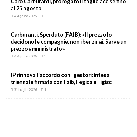
Caro Carburanti, prorogato il taglio accise fino
al 25 agosto
4 Agosto 2026
1
Carburanti, Sperduto (FAIB): «Il prezzo lo
decidono le compagnie, non i benzinai. Serve un
prezzo amministrato»
4 Agosto 2026
1
IP rinnova l’accordo con i gestori: intesa
triennale firmata con Faib, Fegica e Figisc
31 Luglio 2026
1