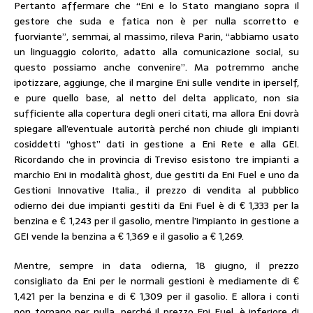
Pertanto affermare che “Eni e lo Stato mangiano sopra il
gestore che suda e fatica non è per nulla scorretto e
fuorviante”, semmai, al massimo, rileva Parin, “abbiamo usato
un linguaggio colorito, adatto alla comunicazione social, su
questo possiamo anche convenire”. Ma potremmo anche
ipotizzare, aggiunge, che il margine Eni sulle vendite in iperself,
e pure quello base, al netto del delta applicato, non sia
sufficiente alla copertura degli oneri citati, ma allora Eni dovrà
spiegare all’eventuale autorità perché non chiude gli impianti
cosiddetti “ghost” dati in gestione a Eni Rete e alla GEI.
Ricordando che in provincia di Treviso esistono tre impianti a
marchio Eni in modalità ghost, due gestiti da Eni Fuel e uno da
Gestioni Innovative Italia., il prezzo di vendita al pubblico
odierno dei due impianti gestiti da Eni Fuel è di € 1,333 per la
benzina e € 1,243 per il gasolio, mentre l’impianto in gestione a
GEI vende la benzina a € 1,369 e il gasolio a € 1,269.
Mentre, sempre in data odierna, 18 giugno, il prezzo
consigliato da Eni per le normali gestioni è mediamente di €
1,421 per la benzina e di € 1,309 per il gasolio. E allora i conti
non tornano per nulla, perché il prezzo Eni Fuel. è inferiore di