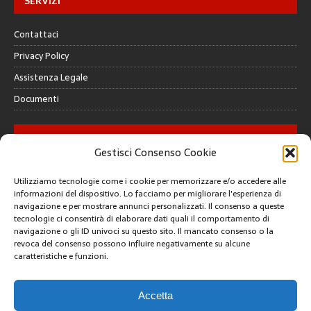
SERVIZI
Contattaci
Privacy Policy
Assistenza Legale
Documenti
GALLERY
Gestisci Consenso Cookie
Utilizziamo tecnologie come i cookie per memorizzare e/o accedere alle
informazioni del dispositivo. Lo facciamo per migliorare l'esperienza di
navigazione e per mostrare annunci personalizzati. Il consenso a queste
tecnologie ci consentirà di elaborare dati quali il comportamento di
CREATIVE COMMONS
navigazione o gli ID univoci su questo sito. Il mancato consenso o la
revoca del consenso possono influire negativamente su alcune
caratteristiche e funzioni.
Questa opera è concessa in licenza con i termini
CC BY 4.0
ARCHIVI
Accetta