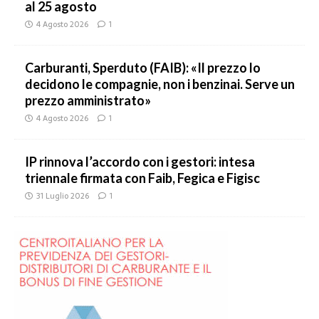
al 25 agosto
4 Agosto 2026
1
Carburanti, Sperduto (FAIB): «Il prezzo lo
decidono le compagnie, non i benzinai. Serve un
prezzo amministrato»
4 Agosto 2026
1
IP rinnova l’accordo con i gestori: intesa
triennale firmata con Faib, Fegica e Figisc
31 Luglio 2026
1