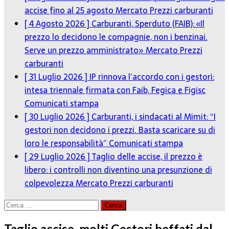
accise fino al 25 agosto
Mercato Prezzi carburanti
[ 4 Agosto 2026 ]
Carburanti, Sperduto (FAIB): «Il
prezzo lo decidono le compagnie, non i benzinai.
Serve un prezzo amministrato»
Mercato Prezzi
carburanti
[ 31 Luglio 2026 ]
IP rinnova l’accordo con i gestori:
intesa triennale firmata con Faib, Fegica e Figisc
Comunicati stampa
[ 30 Luglio 2026 ]
Carburanti, i sindacati al Mimit: “I
gestori non decidono i prezzi. Basta scaricare su di
loro le responsabilità”
Comunicati stampa
[ 29 Luglio 2026 ]
Taglio delle accise, il prezzo è
libero: i controlli non diventino una presunzione di
colpevolezza
Mercato Prezzi carburanti
Ricerca
per:
Taglio accise, molti Gestori beffati dal