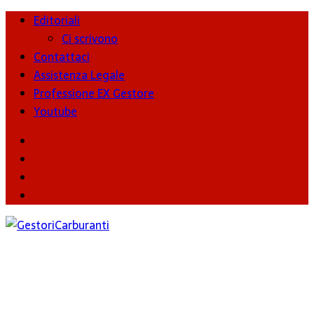
Editoriali
Ci scrivono
Contattaci
Assistenza Legale
Professione EX Gestore
Youtube
youtube
Facebook
Twitter
Instagram