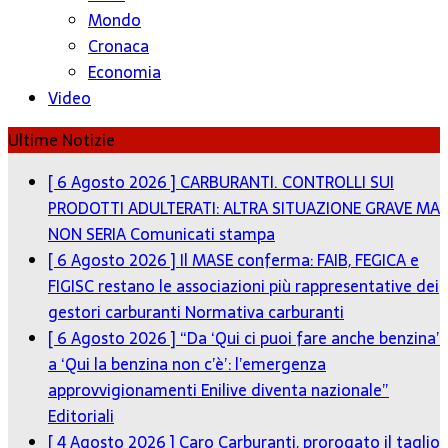
Mondo
Cronaca
Economia
Video
Ultime Notizie
[ 6 Agosto 2026 ]
CARBURANTI. CONTROLLI SUI
PRODOTTI ADULTERATI: ALTRA SITUAZIONE GRAVE MA
NON SERIA
Comunicati stampa
[ 6 Agosto 2026 ]
Il MASE conferma: FAIB, FEGICA e
FIGISC restano le associazioni più rappresentative dei
gestori carburanti
Normativa carburanti
[ 6 Agosto 2026 ]
“Da ‘Qui ci puoi fare anche benzina’
a ‘Qui la benzina non c’è’: l’emergenza
approvvigionamenti Enilive diventa nazionale”
Editoriali
[ 4 Agosto 2026 ]
Caro Carburanti, prorogato il taglio