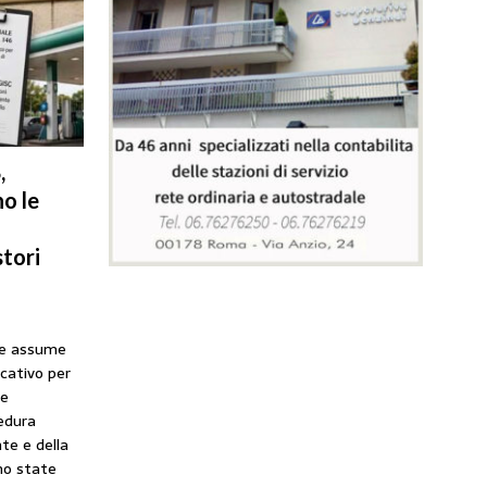
,
o le
tori
he assume
icativo per
ne
cedura
te e della
no state