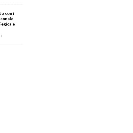
do con i
iennale
Fegica e
1