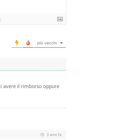
]
più vecchi
ci avere il rimborso oppure
3 anni fa