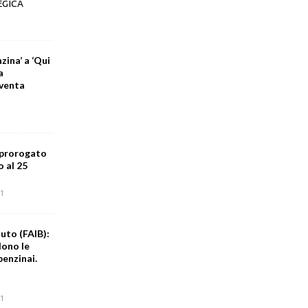
EGICA
zina’ a ‘Qui
a
iventa
 prorogato
o al 25
1
uto (FAIB):
dono le
benzinai.
1