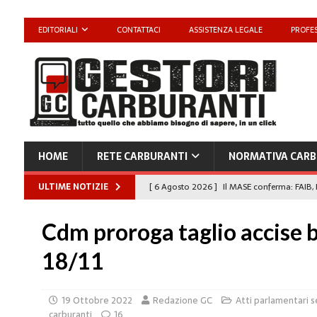
EDITORIALI
CONTATTACI
ASSISTENZA LEGALE
PROFES
HOME
RETE CARBURANTI
NORMATIVA CARB
ULTIME NOTIZIE
[ 6 Agosto 2026 ]
Il MASE conferma: FAIB, 
carburanti
NORMATIVA CARBURANTI
Cdm proroga taglio accise b
[ 6 Agosto 2026 ]
“Da ‘Qui ci puoi fare an
18/11
Enilive diventa nazionale”
EDITORIALI
[ 4 Agosto 2026 ]
Caro Carburanti, proroga
19 Ottobre 2022
Redazione GC
Atti parlamentari s
[ 4 Agosto 2026 ]
Carburanti, Sperduto (FA
carburanti
16