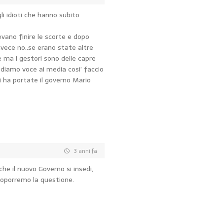
li idioti che hanno subito
evano finire le scorte e dopo
invece no..se erano state altre
 ma i gestori sono delle capre
 diamo voce ai media cosi’ faccio
ci ha portate il governo Mario
3 anni fa
e il nuovo Governo si insedi,
proporremo la questione.