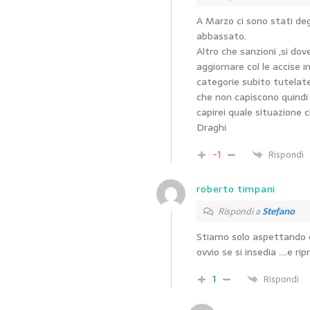
A Marzo ci sono stati deg
abbassato.
Altro che sanzioni ,si dov
aggiornare col le accise 
categorie subito tutelate
che non capiscono quindi
capirei quale situazione 
Draghi
-1
Rispondi
roberto timpani
Rispondi a
Stefano
Stiamo solo aspettando ch
ovvio se si insedia ….e ri
1
Rispondi