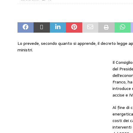
amministrato»
MERCATO PREZZI CARB
[ 31 Luglio 2026 ]
IP rinnova l’accordo con 
STAMPA
[ 30 Luglio 2026 ]
Carburanti, i sindacati a
Lo prevede, secondo quanto si apprende, il decreto legge ap
responsabilità”
COMUNICATI STAMPA
ministri.
[ 29 Luglio 2026 ]
Taglio delle accise, il p
Il Consigli
MERCATO PREZZI CARBURANTI
del Presid
dell’econo
[ 6 Agosto 2026 ]
CARBURANTI. CONTROLL
Franco, ha
COMUNICATI STAMPA
introduce 
accise e IV
Al fine di 
energetica 
costi dei c
interventi