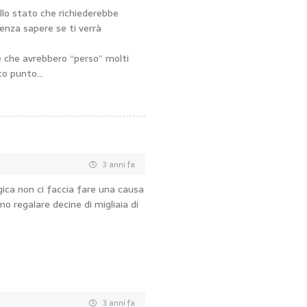
llo stato che richiederebbe
senza sapere se ti verrà
re che avrebbero “perso” molti
sto punto…
3 anni fa
egica non ci faccia fare una causa
mo regalare decine di migliaia di
3 anni fa