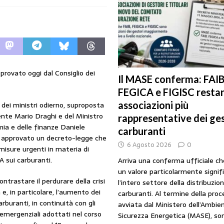
URANTI
i gestori: intesa triennale firmata con Faib, Fegica e Figisc
COMUNICATI
l Mimit: “I gestori non decidono i prezzi. Basta scaricare su di loro le
provato oggi dal Consiglio dei
Il MASE conferma: FAIB
FEGICA e FIGISC restan
rezzo è libero: i controlli non diventino una presunzione di colpevolezza
associazioni più
o dei ministri odierno, suproposta
ente Mario Draghi e del Ministro
rappresentative dei ges
mia e delle finanze Daniele
I SUI PRODOTTI ADULTERATI: ALTRA SITUAZIONE GRAVE MA NON SERIA
carburanti
 approvato un decreto-legge che
6 Agosto 2026
0
misure urgenti in materia di
A sui carburanti.
Arriva una conferma ufficiale c
un valore particolarmente signif
contrastare il perdurare della crisi
l’intero settore della distribuzio
e, in particolare, l’aumento dei
carburanti. Al termine della pro
arburanti, in continuità con gli
avviata dal Ministero dell’Ambien
 emergenziali adottati nel corso
Sicurezza Energetica (MASE), so