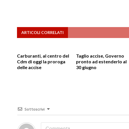
ARTICOLI CORRELATI
Carburanti, al centro del
Taglio accise, Governo
Cdm di oggi la proroga
pronto ad estenderlo al
delle accise
30 giugno
Sottoscrivi