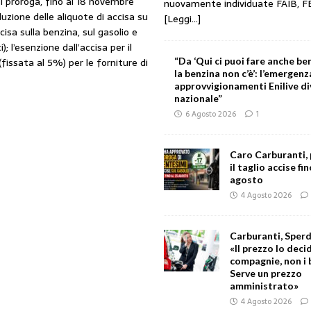
si proroga, fino al 18 novembre
nuovamente individuate FAIB, F
duzione delle aliquote di accisa su
[Leggi...]
isa sulla benzina, sul gasolio e
; l’esenzione dall’accisa per il
“Da ‘Qui ci puoi fare anche ben
(fissata al 5%) per le forniture di
la benzina non c’è’: l’emergenz
approvvigionamenti Enilive d
nazionale”
6 Agosto 2026
1
Caro Carburanti,
il taglio accise fin
agosto
4 Agosto 2026
Carburanti, Sperd
«Il prezzo lo deci
compagnie, non i 
Serve un prezzo
amministrato»
4 Agosto 2026