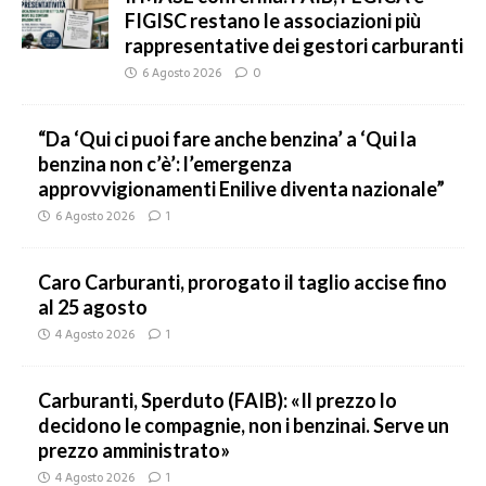
FIGISC restano le associazioni più
rappresentative dei gestori carburanti
6 Agosto 2026
0
“Da ‘Qui ci puoi fare anche benzina’ a ‘Qui la
benzina non c’è’: l’emergenza
approvvigionamenti Enilive diventa nazionale”
6 Agosto 2026
1
Caro Carburanti, prorogato il taglio accise fino
al 25 agosto
4 Agosto 2026
1
Carburanti, Sperduto (FAIB): «Il prezzo lo
decidono le compagnie, non i benzinai. Serve un
prezzo amministrato»
4 Agosto 2026
1