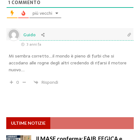
1
COMMENTO
più vecchi
Guido
3 anni fa
Mi sembra corretto….il mondo è pieno di furbi che si
accodano alle rogne degli altri credendo di rifarsi il motore
nuovo….
0
Rispondi
ULTIME NOTIZIE
Il MASE conferma: FAIB, FEGICA e