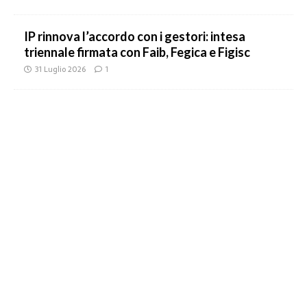
IP rinnova l’accordo con i gestori: intesa
triennale firmata con Faib, Fegica e Figisc
31 Luglio 2026
1