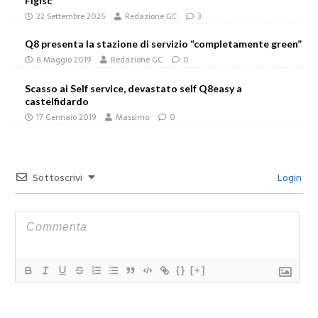
Figisc
22 Settembre 2025
Redazione GC
3
Q8 presenta la stazione di servizio “completamente green”
8 Maggio 2019
Redazione GC
0
Scasso ai Self service, devastato self Q8easy a
castelfidardo
17 Gennaio 2019
Massimo
0
Sottoscrivi
Login
{}
[+]