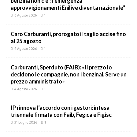
benzina non c’è’: l’emergenza
approvvigionamenti Enilive diventa nazionale”
6 Agosto 2026
1
Caro Carburanti, prorogato il taglio accise fino
al 25 agosto
4 Agosto 2026
1
Carburanti, Sperduto (FAIB): «Il prezzo lo
decidono le compagnie, non i benzinai. Serve un
prezzo amministrato»
4 Agosto 2026
1
IP rinnova l’accordo con i gestori: intesa
triennale firmata con Faib, Fegica e Figisc
31 Luglio 2026
1