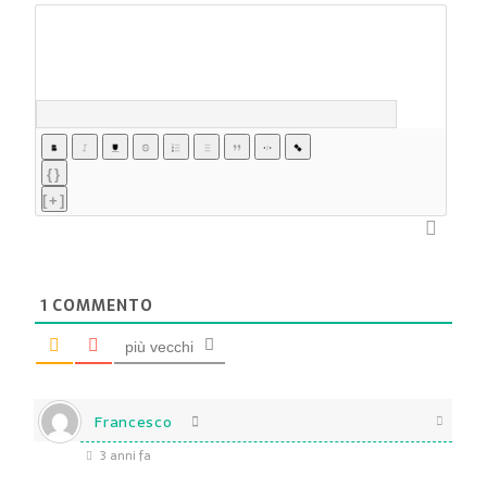
{}
[+]
1
COMMENTO
più vecchi
Francesco
3 anni fa