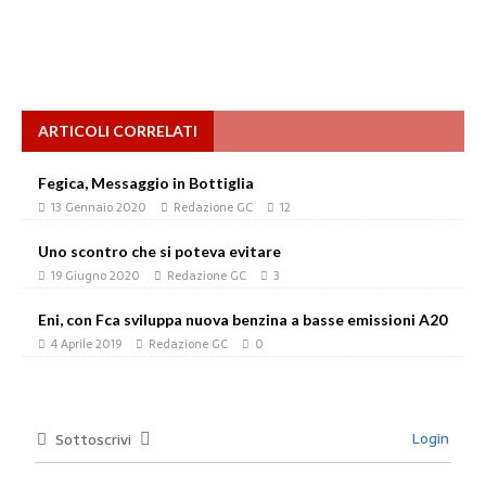
ARTICOLI CORRELATI
Fegica, Messaggio in Bottiglia
13 Gennaio 2020
Redazione GC
12
Uno scontro che si poteva evitare
19 Giugno 2020
Redazione GC
3
Eni, con Fca sviluppa nuova benzina a basse emissioni A20
4 Aprile 2019
Redazione GC
0
Login
Sottoscrivi