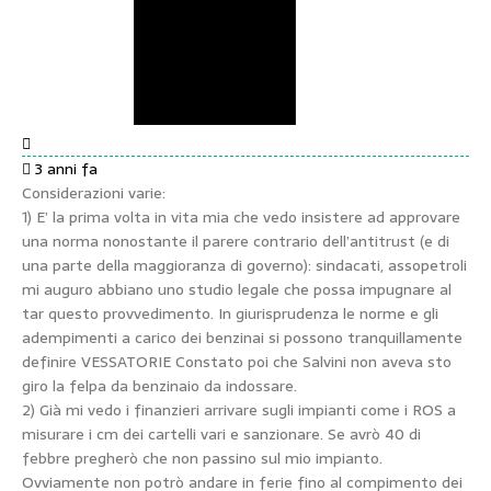
3 anni fa
Considerazioni varie:
1) E’ la prima volta in vita mia che vedo insistere ad approvare
una norma nonostante il parere contrario dell’antitrust (e di
una parte della maggioranza di governo): sindacati, assopetroli
mi auguro abbiano uno studio legale che possa impugnare al
tar questo provvedimento. In giurisprudenza le norme e gli
adempimenti a carico dei benzinai si possono tranquillamente
definire VESSATORIE Constato poi che Salvini non aveva sto
giro la felpa da benzinaio da indossare.
2) Già mi vedo i finanzieri arrivare sugli impianti come i ROS a
misurare i cm dei cartelli vari e sanzionare. Se avrò 40 di
febbre pregherò che non passino sul mio impianto.
Ovviamente non potrò andare in ferie fino al compimento dei