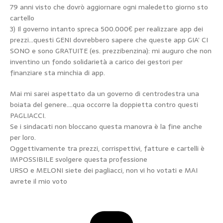
79 anni visto che dovrò aggiornare ogni maledetto giorno sto
cartello
3) Il governo intanto spreca 500.000€ per realizzare app dei
prezzi…questi GENI dovrebbero sapere che queste app GIA’ CI
SONO e sono GRATUITE (es. prezzibenzina): mi auguro che non
inventino un fondo solidarietà a carico dei gestori per
finanziare sta minchia di app.
Mai mi sarei aspettato da un governo di centrodestra una
boiata del genere….qua occorre la doppietta contro questi
PAGLIACCI.
Se i sindacati non bloccano questa manovra è la fine anche
per loro.
Oggettivamente tra prezzi, corrispettivi, fatture e cartelli è
IMPOSSIBILE svolgere questa professione
URSO e MELONI siete dei pagliacci, non vi ho votati e MAI
avrete il mio voto