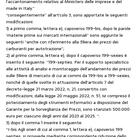
l’accantonamento relativo al Ministero delle imprese e del
made in Italy.”
“consegentemente” all’art’colo 3, sono apportate le seguenti
modificazioni:
1) a primo comma, lettera e), capoverso 199-bis, dopo le parole
‘materie prime sui mercati internazionali” sono aggiunte le
seguenti “anche con riferimento alla filiera dei prezzi dei
carburanti per autotrazione”;
2) al primo comma, lettera e), dopo il capoverso 199-sexies è
inserito il seguente: “199-septies. Per il supporto specialistico
alle attività di analisi e monitoraggio dell’andamento dei prezzi
sulle filiere di mercato di cui ai commi da 199-bis a 199-sexies,
nonché di quelle svolte in attuazione dell’articolo 7 del
decreto-legge 21 marzo 2022, n, 21, convertito con
modificazioni, dalla legge 20 maggio 2022, n. 51, ivi compreso il
potenziamento degli strumenti informatici a disposizione del
Garante per la Sorveglianza dei Prezzi, sono stanziati 500.000
euro per ciascuno degli anni dal 2023 al 2025. “.
3) dopo il comma 1 inserire il seguente:
“I-bis Agli oneri di cui al comma 1, lettera e), capoverso 199
septies, si provvede mediante corrispondente riduzione dello