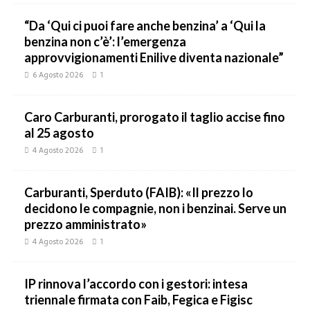
“Da ‘Qui ci puoi fare anche benzina’ a ‘Qui la
benzina non c’è’: l’emergenza
approvvigionamenti Enilive diventa nazionale”
6 Agosto 2026
1
Caro Carburanti, prorogato il taglio accise fino
al 25 agosto
4 Agosto 2026
1
Carburanti, Sperduto (FAIB): «Il prezzo lo
decidono le compagnie, non i benzinai. Serve un
prezzo amministrato»
4 Agosto 2026
1
IP rinnova l’accordo con i gestori: intesa
triennale firmata con Faib, Fegica e Figisc