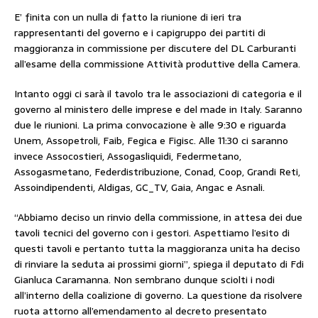
E’ finita con un nulla di fatto la riunione di ieri tra
rappresentanti del governo e i capigruppo dei partiti di
maggioranza in commissione per discutere del DL Carburanti
all’esame della commissione Attività produttive della Camera.
Intanto oggi ci sarà il tavolo tra le associazioni di categoria e il
governo al ministero delle imprese e del made in Italy. Saranno
due le riunioni. La prima convocazione è alle 9:30 e riguarda
Unem, Assopetroli, Faib, Fegica e Figisc. Alle 11:30 ci saranno
invece Assocostieri, Assogasliquidi, Federmetano,
Assogasmetano, Federdistribuzione, Conad, Coop, Grandi Reti,
Assoindipendenti, Aldigas, GC_TV, Gaia, Angac e Asnali.
“Abbiamo deciso un rinvio della commissione, in attesa dei due
tavoli tecnici del governo con i gestori. Aspettiamo l’esito di
questi tavoli e pertanto tutta la maggioranza unita ha deciso
di rinviare la seduta ai prossimi giorni”, spiega il deputato di Fdi
Gianluca Caramanna. Non sembrano dunque sciolti i nodi
all’interno della coalizione di governo. La questione da risolvere
ruota attorno all’emendamento al decreto presentato