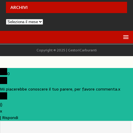
ARCHIVI
Copyright © 2025 | GestoriCarburanti
0
Mi piacerebbe conoscere il tuo parere, per favore commenta.
x
(
)
x
|
Rispondi