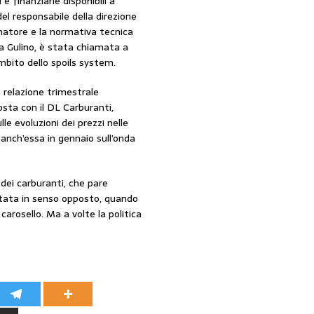
 finanziarie disponibili a
el responsabile della direzione
umatore e la normativa tecnica
ana Gulino, è stata chiamata a
mbito dello spoils system.
 relazione trimestrale
sta con il DL Carburanti,
le evoluzioni dei prezzi nelle
 anch’essa in gennaio sull’onda
dei carburanti, che pare
 stata in senso opposto, quando
carosello. Ma a volte la politica