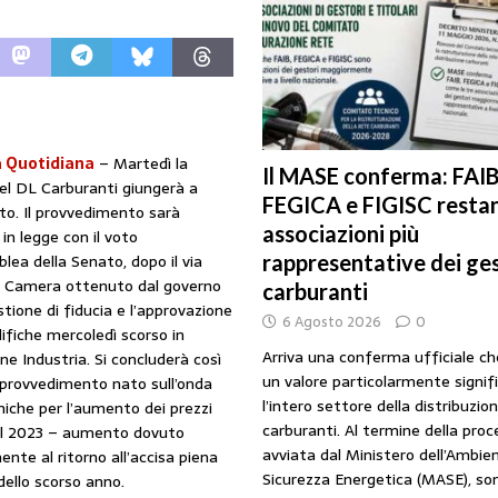
URANTI
i gestori: intesa triennale firmata con Faib, Fegica e Figisc
COMUNICATI
l Mimit: “I gestori non decidono i prezzi. Basta scaricare su di loro le
 Quotidiana
– Martedì la
Il MASE conferma: FAIB
el DL Carburanti giungerà a
FEGICA e FIGISC restan
rezzo è libero: i controlli non diventino una presunzione di colpevolezza
o. Il provvedimento sarà
associazioni più
in legge con il voto
rappresentative dei ges
lea della Senato, dopo il via
la Camera ottenuto dal governo
I SUI PRODOTTI ADULTERATI: ALTRA SITUAZIONE GRAVE MA NON SERIA
carburanti
stione di fiducia e l’approvazione
6 Agosto 2026
0
fiche mercoledì scorso in
Arriva una conferma ufficiale c
e Industria. Si concluderà così
un valore particolarmente signif
un provvedimento nato sull’onda
l’intero settore della distribuzio
miche per l’aumento dei prezzi
carburanti. Al termine della pro
 del 2023 – aumento dovuto
avviata dal Ministero dell’Ambien
nte al ritorno all’accisa piena
Sicurezza Energetica (MASE), so
dello scorso anno.