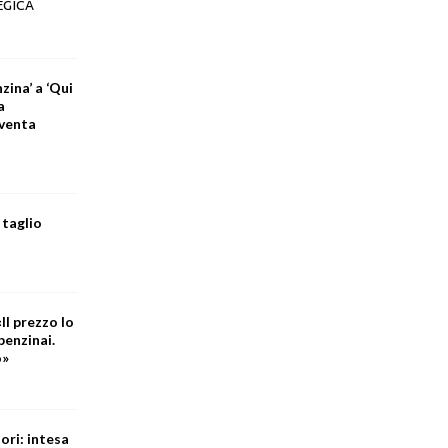
EGICA
zina’ a ‘Qui
a
iventa
 taglio
Il prezzo lo
benzinai.
o»
ori: intesa