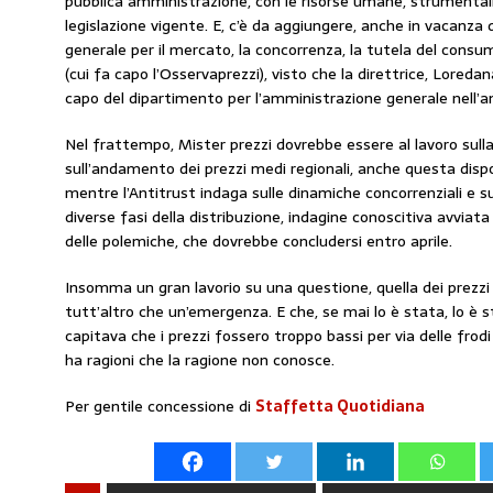
pubblica amministrazione, con le risorse umane, strumentali e
legislazione vigente. E, c’è da aggiungere, anche in vacanza d
generale per il mercato, la concorrenza, la tutela del cons
(cui fa capo l’Osservaprezzi), visto che la direttrice, Lored
capo del dipartimento per l’amministrazione generale nell’a
Nel frattempo, Mister prezzi dovrebbe essere al lavoro sulla
sull’andamento dei prezzi medi regionali, anche questa dispo
mentre l’Antitrust indaga sulle dinamiche concorrenziali e sul
diverse fasi della distribuzione, indagine conoscitiva avviata
delle polemiche, che dovrebbe concludersi entro aprile.
Insomma un gran lavorio su una questione, quella dei prezzi 
tutt’altro che un’emergenza. E che, se mai lo è stata, lo è
capitava che i prezzi fossero troppo bassi per via delle frodi 
ha ragioni che la ragione non conosce.
Per gentile concessione di
Staffetta Quotidiana