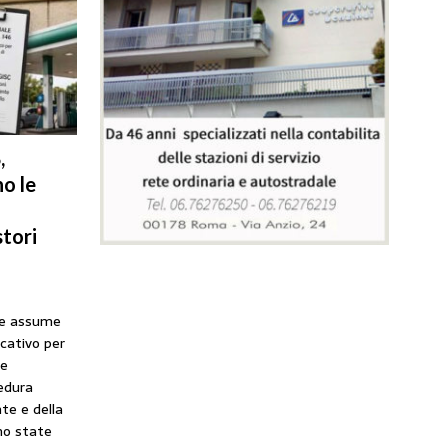
,
o le
tori
he assume
icativo per
ne
cedura
te e della
no state