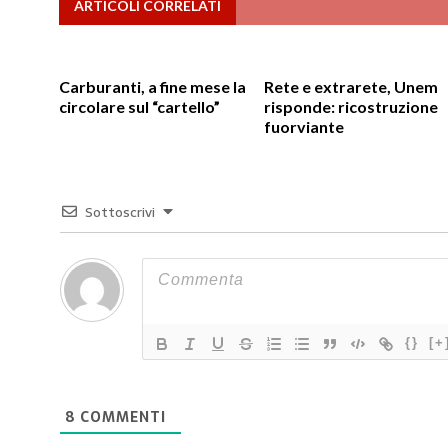
ARTICOLI CORRELATI
Carburanti, a fine mese la
Rete e extrarete, Unem
circolare sul “cartello”
risponde: ricostruzione
fuorviante
Sottoscrivi
{}
[+
8
COMMENTI