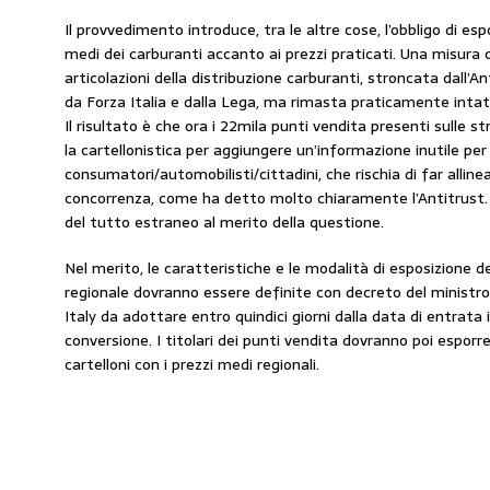
Il provvedimento introduce, tra le altre cose, l’obbligo di esp
medi dei carburanti accanto ai prezzi praticati. Una misura c
articolazioni della distribuzione carburanti, stroncata dall’
da Forza Italia e dalla Lega, ma rimasta praticamente inta
Il risultato è che ora i 22mila punti vendita presenti sulle 
la cartellonistica per aggiungere un’informazione inutile per 
consumatori/automobilisti/cittadini, che rischia di far allinear
concorrenza, come ha detto molto chiaramente l’Antitrust. T
del tutto estraneo al merito della questione.
Nel merito, le caratteristiche e le modalità di esposizione de
regionale dovranno essere definite con decreto del ministro
Italy da adottare entro quindici giorni dalla data di entrata i
conversione. I titolari dei punti vendita dovranno poi espor
cartelloni con i prezzi medi regionali.