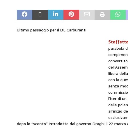
amministrato»
MERCATO PREZZI CARB
[ 31 Luglio 2026 ]
IP rinnova l’accordo con 
STAMPA
Ultimo passaggio per il DL Carburanti
[ 30 Luglio 2026 ]
Carburanti, i sindacati a
Staffetta
responsabilità”
COMUNICATI STAMPA
parabola d
[ 29 Luglio 2026 ]
Taglio delle accise, il p
compiment
convertito 
MERCATO PREZZI CARBURANTI
dell’Assemb
libera del
[ 6 Agosto 2026 ]
CARBURANTI. CONTROLL
con la que
COMUNICATI STAMPA
senza modi
commission
l’iter di 
delle pole
all’inizio
esclusivame
dopo lo “sconto” introdotto dal governo Draghi il 22 marzo 