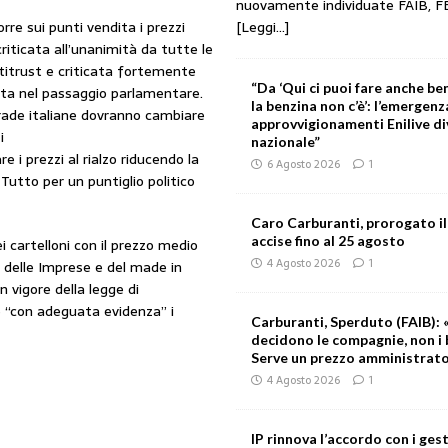
nuovamente individuate FAIB, F
[Leggi...]
orre sui punti vendita i prezzi
riticata all’unanimità da tutte le
Antitrust e criticata fortemente
“Da ‘Qui ci puoi fare anche ben
tta nel passaggio parlamentare.
la benzina non c’è’: l’emergenz
strade italiane dovranno cambiare
approvvigionamenti Enilive d
i
nazionale”
e i prezzi al rialzo riducendo la
6 Agosto 2026
1
utto per un puntiglio politico
Caro Carburanti, prorogato il
accise fino al 25 agosto
i cartelloni con il prezzo medio
4 Agosto 2026
1
 delle Imprese e del made in
n vigore della legge di
re “con adeguata evidenza” i
Carburanti, Sperduto (FAIB): «
decidono le compagnie, non i 
Serve un prezzo amministrat
4 Agosto 2026
1
IP rinnova l’accordo con i gest