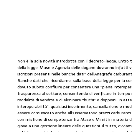
Non è la sola novità introdotta con il decreto-legge. Entro tr
della legge, Mase e Agenzia delle dogane dovranno infatti ve
iscrizioni presenti nelle banche dati” dell’Anagrafe carburanti
Banche dati che, ricordiamo, sulla base della legge per la c
dovuto subito confluire per consentire una “piena interoper
trasparenza al settore, consentendo di verificare in tempo r
modalità di vendita e di eliminare “buchi” o doppioni. In att
interoperabilità”, qualsiasi inserimento, cancellazione o modi
essere comunicato anche all’Osservatorio prezzi carburanti
commistione di competenze tra Mase e Mimit in materia di
giova a una gestione lineare delle questioni. Il tutto, ovviam