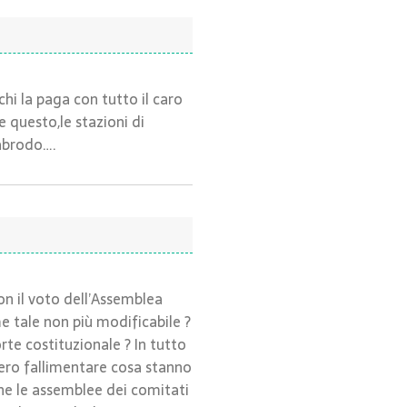
chi la paga con tutto il caro
e questo,le stazioni di
labrodo….
on il voto dell’Assemblea
e tale non più modificabile ?
rte costituzionale ? In tutto
pero fallimentare cosa stanno
he le assemblee dei comitati