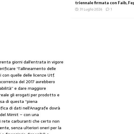
triennale firmata con Faib, Feg
31 Luglio 2026
1
enta giorni dall’entrata in vigore
rificare “l’allineamento delle
 con quelle delle licenze Utf.
oncorrenza del 2017 avrebbero
abilità” e dare maggiore
eale gli erogati per prodotto e
esa di questa “piena
fica di dati nell’Anagrafe dovrà
 del Mimit – con una
 rete carburanti che certo non
ente, senza ulteriori oneri per la