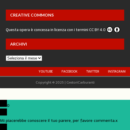
CREATIVE COMMONS
Questa opera è concessa in licenza con i termini
CC BY 4.0
ARCHIVI
YOUTUBE
FACEBOOK
TWITTER
INSTAGRAM
Copyright © 2025 | GestoriCarburanti
0
Mi piacerebbe conoscere il tuo parere, per favore commenta.
x