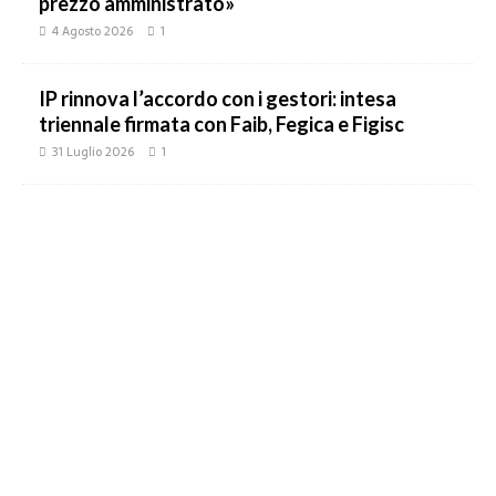
prezzo amministrato»
4 Agosto 2026
1
IP rinnova l’accordo con i gestori: intesa
triennale firmata con Faib, Fegica e Figisc
31 Luglio 2026
1