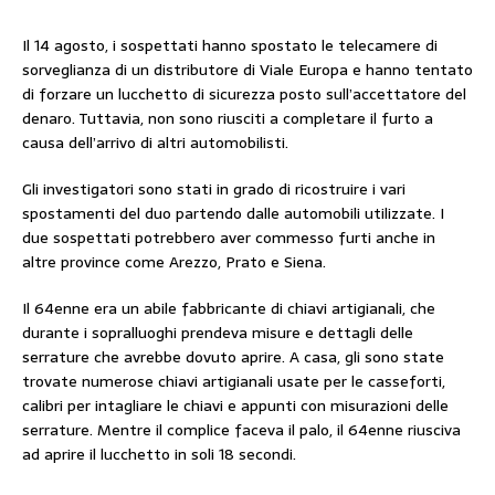
Il 14 agosto, i sospettati hanno spostato le telecamere di
sorveglianza di un distributore di Viale Europa e hanno tentato
di forzare un lucchetto di sicurezza posto sull’accettatore del
denaro. Tuttavia, non sono riusciti a completare il furto a
causa dell’arrivo di altri automobilisti.
Gli investigatori sono stati in grado di ricostruire i vari
spostamenti del duo partendo dalle automobili utilizzate. I
due sospettati potrebbero aver commesso furti anche in
altre province come Arezzo, Prato e Siena.
Il 64enne era un abile fabbricante di chiavi artigianali, che
durante i sopralluoghi prendeva misure e dettagli delle
serrature che avrebbe dovuto aprire. A casa, gli sono state
trovate numerose chiavi artigianali usate per le casseforti,
calibri per intagliare le chiavi e appunti con misurazioni delle
serrature. Mentre il complice faceva il palo, il 64enne riusciva
ad aprire il lucchetto in soli 18 secondi.