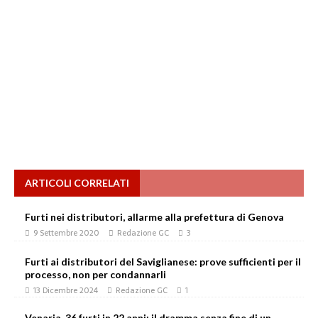
ARTICOLI CORRELATI
Furti nei distributori, allarme alla prefettura di Genova
9 Settembre 2020
Redazione GC
3
Furti ai distributori del Saviglianese: prove sufficienti per il
processo, non per condannarli
13 Dicembre 2024
Redazione GC
1
Venaria, 36 furti in 22 anni: il dramma senza fine di un