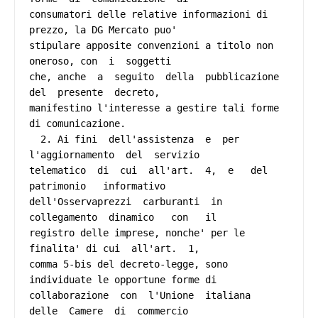
consumatori delle relative informazioni di 
prezzo, la DG Mercato puo'

stipulare apposite convenzioni a titolo non 
oneroso, con  i  soggetti

che, anche  a  seguito  della  pubblicazione  
del  presente  decreto,

manifestino l'interesse a gestire tali forme 
di comunicazione. 

  2. Ai fini  dell'assistenza  e  per  
l'aggiornamento  del  servizio

telematico  di  cui  all'art.  4,  e   del   
patrimonio   informativo

dell'Osservaprezzi  carburanti  in  
collegamento  dinamico   con   il

registro delle imprese, nonche' per le 
finalita' di cui  all'art.  1,

comma 5-bis del decreto-legge, sono 
individuate le opportune forme di

collaborazione  con  l'Unione  italiana  
delle  Camere  di  commercio
