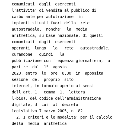
comunicati  dagli  esercenti

l'attivita' di vendita al pubblico di 
carburante per autotrazione  in

impianti situati fuori della  rete  
autostradale,  nonche'  la  media

aritmetica, su base nazionale, di quelli 
comunicati  dagli  esercenti

operanti  lungo   la   rete   autostradale,   
curandone   quindi   la

pubblicazione con frequenza giornaliera,  a  
partire  dal  1°  agosto

2023, entro  le  ore  8,30  in  apposita  
sezione  del  proprio  sito

internet, in formato aperto ai sensi 
dell'art. 1,  comma  1,  lettera

l-bis), del codice dell'amministrazione 
digitale, di cui  al  decreto

legislativo 7 marzo 2005, n. 82. 

  2. I criteri e le modalita' per il calcolo 
della  media  aritmetica
