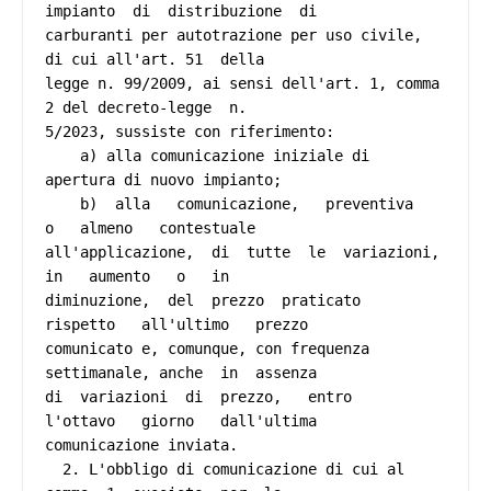
impianto  di  distribuzione  di

carburanti per autotrazione per uso civile, 
di cui all'art. 51  della

legge n. 99/2009, ai sensi dell'art. 1, comma 
2 del decreto-legge  n.

5/2023, sussiste con riferimento: 

    a) alla comunicazione iniziale di 
apertura di nuovo impianto; 

    b)  alla   comunicazione,   preventiva   
o   almeno   contestuale

all'applicazione,  di  tutte  le  variazioni,   
in   aumento   o   in

diminuzione,  del  prezzo  praticato   
rispetto   all'ultimo   prezzo

comunicato e, comunque, con frequenza 
settimanale, anche  in  assenza

di  variazioni  di  prezzo,   entro   
l'ottavo   giorno   dall'ultima

comunicazione inviata. 

  2. L'obbligo di comunicazione di cui al 