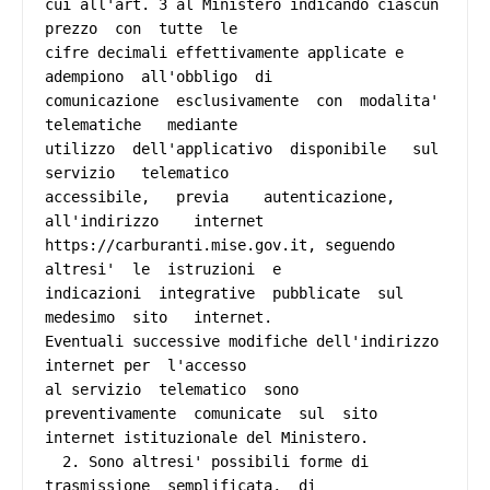
cui all'art. 3 al Ministero indicando ciascun  
prezzo  con  tutte  le

cifre decimali effettivamente applicate e  
adempiono  all'obbligo  di

comunicazione  esclusivamente  con  modalita'  
telematiche   mediante

utilizzo  dell'applicativo  disponibile   sul   
servizio   telematico

accessibile,   previa    autenticazione,    
all'indirizzo    internet

https://carburanti.mise.gov.it, seguendo  
altresi'  le  istruzioni  e

indicazioni  integrative  pubblicate  sul  
medesimo  sito   internet.

Eventuali successive modifiche dell'indirizzo 
internet per  l'accesso

al servizio  telematico  sono  
preventivamente  comunicate  sul  sito

internet istituzionale del Ministero. 

  2. Sono altresi' possibili forme di 
trasmissione  semplificata,  di
