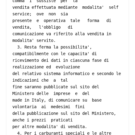
comma  1  sussiste  per  la

vendita effettuata mediante  modalita'  self  
service;  ove  non  sia

presente  e  operativa  tale   forma   di   
vendita,   l'obbligo   di

comunicazione va riferito alla vendita in 
modalita' servito. 

  3. Resta ferma la possibilita', 
compatibilmente con le capacita' di

ricevimento dei dati in ciascuna fase di 
realizzazione ed  evoluzione

del relativo sistema informatico e secondo le 
indicazioni che  a  tal

fine saranno pubblicate sul sito del 
Ministero delle  imprese  e  del

made in Italy, di comunicare su  base  
volontaria  ai  medesimi  fini

della pubblicazione sul sito del Ministero, 
anche i prezzi  praticati

per altre modalita' di vendita. 

  4. Per i carburanti speciali e le altre  