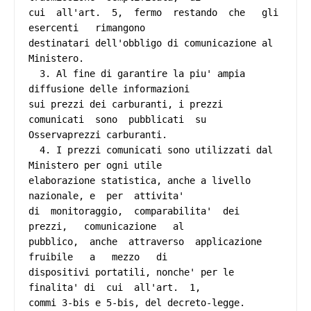
cui  all'art.  5,  fermo  restando  che   gli   
esercenti   rimangono

destinatari dell'obbligo di comunicazione al 
Ministero. 

  3. Al fine di garantire la piu' ampia 
diffusione delle informazioni

sui prezzi dei carburanti, i prezzi  
comunicati  sono  pubblicati  su

Osservaprezzi carburanti. 

  4. I prezzi comunicati sono utilizzati dal 
Ministero per ogni utile

elaborazione statistica, anche a livello 
nazionale, e  per  attivita'

di  monitoraggio,  comparabilita'  dei   
prezzi,   comunicazione   al

pubblico,  anche  attraverso  applicazione  
fruibile   a   mezzo   di

dispositivi portatili, nonche' per le 
finalita' di  cui  all'art.  1,

commi 3-bis e 5-bis, del decreto-legge. 
