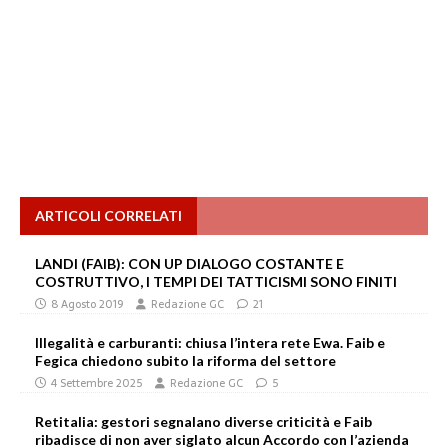
ARTICOLI CORRELATI
LANDI (FAIB): CON UP DIALOGO COSTANTE E
COSTRUTTIVO, I TEMPI DEI TATTICISMI SONO FINITI
8 Agosto 2019
Redazione GC
21
Illegalità e carburanti: chiusa l’intera rete Ewa. Faib e
Fegica chiedono subito la riforma del settore
4 Settembre 2025
Redazione GC
5
Retitalia: gestori segnalano diverse criticità e Faib
ribadisce di non aver siglato alcun Accordo con l’azienda