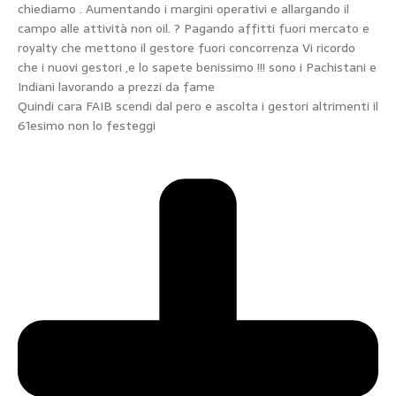
chiediamo . Aumentando i margini operativi e allargando il
campo alle attività non oil. ? Pagando affitti fuori mercato e
royalty che mettono il gestore fuori concorrenza Vi ricordo
che i nuovi gestori ,e lo sapete benissimo !!! sono i Pachistani e
Indiani lavorando a prezzi da fame
Quindi cara FAIB scendi dal pero e ascolta i gestori altrimenti il
61esimo non lo festeggi