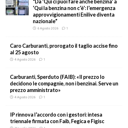
“Da ‘Qui ci puoi fare anche benzina’ a
‘Qui la benzina non c’è’: l’emergenza
approvvigionamenti Enilive diventa
nazionale”
6 Agosto 2026
1
Caro Carburanti, prorogato il taglio accise fino
al 25 agosto
4 Agosto 2026
1
Carburanti, Sperduto (FAIB): «Il prezzo lo
decidono le compagnie, non i benzinai. Serve un
prezzo amministrato»
4 Agosto 2026
1
IP rinnova l’accordo con i gestori: intesa
triennale firmata con Faib, Fegica e Figisc