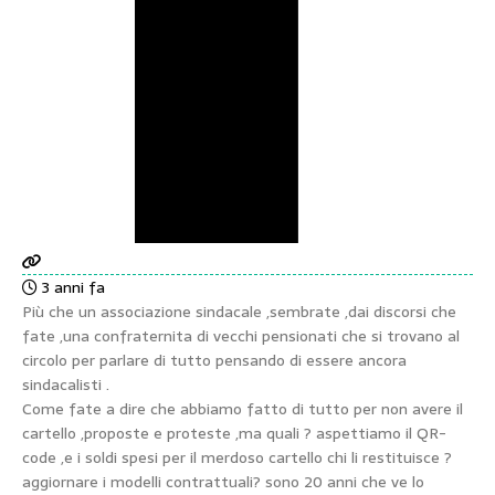
3 anni fa
Più che un associazione sindacale ,sembrate ,dai discorsi che
fate ,una confraternita di vecchi pensionati che si trovano al
circolo per parlare di tutto pensando di essere ancora
sindacalisti .
Come fate a dire che abbiamo fatto di tutto per non avere il
cartello ,proposte e proteste ,ma quali ? aspettiamo il QR-
code ,e i soldi spesi per il merdoso cartello chi li restituisce ?
aggiornare i modelli contrattuali? sono 20 anni che ve lo