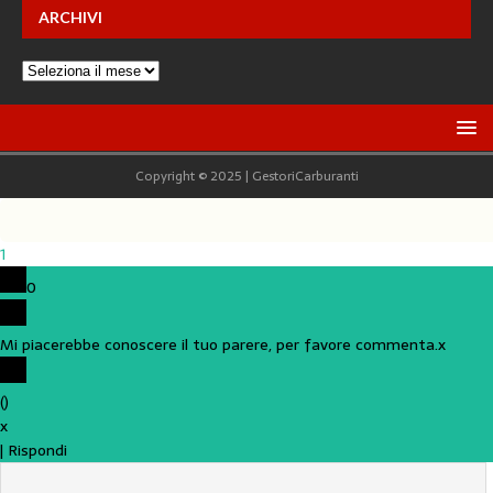
ARCHIVI
Copyright © 2025 | GestoriCarburanti
1
0
Mi piacerebbe conoscere il tuo parere, per favore commenta.
x
(
)
x
|
Rispondi