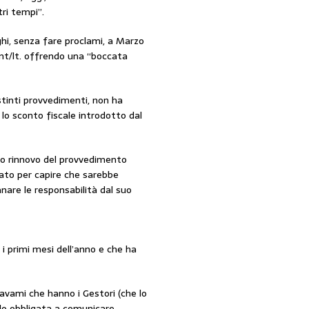
tri tempi”.
raghi, senza fare proclami, a Marzo
ent/lt. offrendo una “boccata
stinti provvedimenti, non ha
lo sconto fiscale introdotto dal
to rinnovo del provvedimento
iato per capire che sarebbe
are le responsabilità dal suo
i primi mesi dell’anno e che ha
ravami che hanno i Gestori (che lo
ndo obbligata a comunicare,