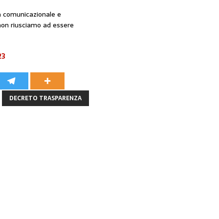
ia comunicazionale e
 non riusciamo ad essere
23
DECRETO TRASPARENZA