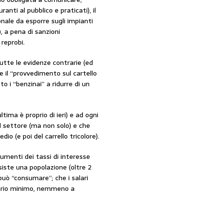
nti al pubblico e praticati), il
nale da esporre sugli impianti
, a pena di sanzioni
 reprobi.
tutte le evidenze contrarie (ed
e il “provvedimento sul cartello
 i “benzinai” a ridurre di un
ltima è proprio di ieri) e ad ogni
il settore (ma non solo) e che
dio (e poi del carrello tricolore).
aumenti dei tassi di interesse
esiste una popolazione (oltre 2
 può “consumare”; che i salari
salario minimo, nemmeno a