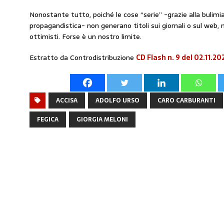
Nonostante tutto, poiché le cose “serie” -grazie alla bulim
propagandistica- non generano titoli sui giornali o sul web,
ottimisti. Forse è un nostro limite.
Estratto da Controdistribuzione
CD Flash n. 9 del 02.11.20
ACCISA
ADOLFO URSO
CARO CARBURANTI
FEGICA
GIORGIA MELONI