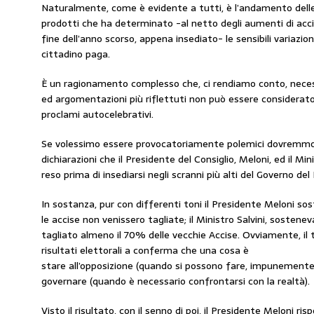
Naturalmente, come è evidente a tutti, è l’andamento delle 
prodotti che ha determinato -al netto degli aumenti di acci
fine dell’anno scorso, appena insediato- le sensibili variazion
cittadino paga.
È un ragionamento complesso che, ci rendiamo conto, nece
ed argomentazioni più riflettuti non può essere considerato 
proclami autocelebrativi.
Se volessimo essere provocatoriamente polemici dovremmo 
dichiarazioni che il Presidente del Consiglio, Meloni, ed il Min
reso prima di insediarsi negli scranni più alti del Governo del
In sostanza, pur con differenti toni il Presidente Meloni s
le accise non venissero tagliate; il Ministro Salvini, sost
tagliato almeno il 70% delle vecchie Accise. Ovviamente, il
risultati elettorali a conferma che una cosa è
stare all’opposizione (quando si possono fare, impunemente
governare (quando è necessario confrontarsi con la realtà).
Visto il risultato, con il senno di poi, il Presidente Meloni ris