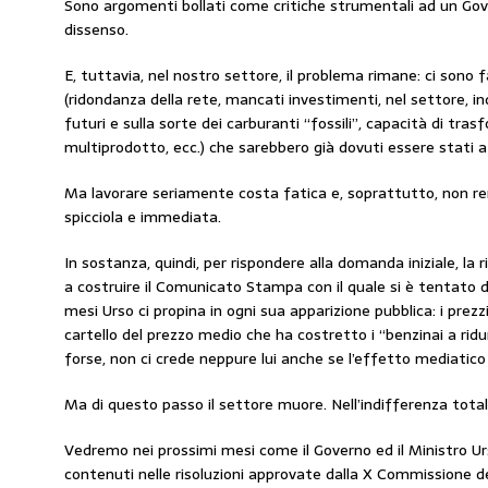
Sono argomenti bollati come critiche strumentali ad un G
dissenso.
E, tuttavia, nel nostro settore, il problema rimane: ci sono 
(ridondanza della rete, mancati investimenti, nel settore, i
futuri e sulla sorte dei carburanti “fossili”, capacità di tras
multiprodotto, ecc.) che sarebbero già dovuti essere stati a
Ma lavorare seriamente costa fatica e, soprattutto, non re
spicciola e immediata.
In sostanza, quindi, per rispondere alla domanda iniziale, la r
a costruire il Comunicato Stampa con il quale si è tentato di 
mesi Urso ci propina in ogni sua apparizione pubblica: i prez
cartello del prezzo medio che ha costretto i “benzinai a ridurr
forse, non ci crede neppure lui anche se l’effetto mediatico
Ma di questo passo il settore muore. Nell’indifferenza total
Vedremo nei prossimi mesi come il Governo ed il Ministro Ur
contenuti nelle risoluzioni approvate dalla X Commissione d