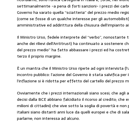
settimanalmente -a pena di forti sanzioni- i prezzi dei carbura
Governo ha varato quella “sciatteria” del prezzo medio regio
(come se fosse di un qualche interesse per gli automobilisti)
amministrative ed addirittura della chiusura dell’impianto ai
Il Ministro Urso, fedele interprete del “verbo”, nonostante 
anche dei rilievi dell’Antitrust) ha continuato a sostenere ch
del prezzo medio” ha fatto abbassare i prezzi ed ha costretto
terzo il proprio margine.
È un mantra che il Ministro Urso ripete ad ogni intervista (l’u
incontro pubblico: l’azione del Governo è stata salvifica per 
l’inflazione si è ridotta per effetto del cartello del prezzo me
Ovviamente che i prezzi internazionali siano scesi; che agli 
decisi dalla BCE abbiano falcidiato il ricorso al credito; che 
milioni di cittadini) che vive sotto la soglia di povertà e non
italiani siano distanti anni luce da quelli europei e che di 
parlarne; non interessa ad alcuno.