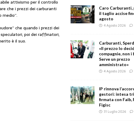
abile attivismo per il controllo
are che i prezzi dei carburanti
Caro Carburanti,
il taglio accise fin
zo medio”.
agosto
4 Agosto 2026
pudore” che quando i prezzi dei
peculatori, poi dei raffinatori,
rito è il suo.
Carburanti, Sperd
«Il prezzo lo deci
compagnie, non i 
Serve un prezzo
amministrato»
4 Agosto 2026
IP rinnova l’accor
gestori: intesa tr
firmata con Faib, 
Figisc
31 Luglio 2026