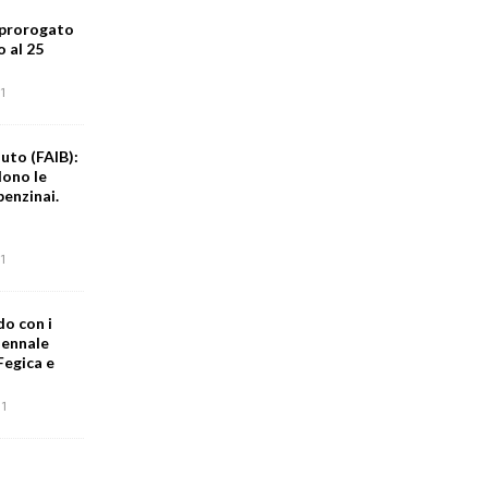
 prorogato
o al 25
1
uto (FAIB):
dono le
benzinai.
1
do con i
iennale
Fegica e
1