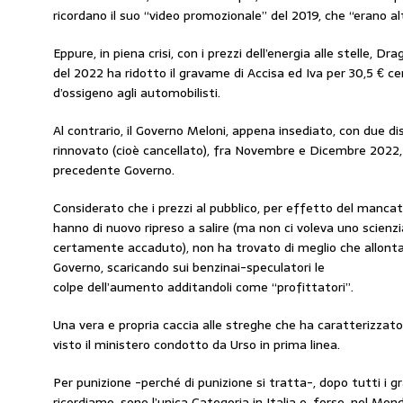
ricordano il suo “video promozionale” del 2019, che “erano al
Eppure, in piena crisi, con i prezzi dell’energia alle stelle, D
del 2022 ha ridotto il gravame di Accisa ed Iva per 30,5 € c
d’ossigeno agli automobilisti.
Al contrario, il Governo Meloni, appena insediato, con due di
rinnovato (cioè cancellato), fra Novembre e Dicembre 2022, 
precedente Governo.
Considerato che i prezzi al pubblico, per effetto del manca
hanno di nuovo ripreso a salire (ma non ci voleva uno scienz
certamente accaduto), non ha trovato di meglio che allontan
Governo, scaricando sui benzinai-speculatori le
colpe dell’aumento additandoli come “profittatori”.
Una vera e propria caccia alle streghe che ha caratterizzato 
visto il ministero condotto da Urso in prima linea.
Per punizione -perché di punizione si tratta-, dopo tutti i g
ricordiamo, sono l’unica Categoria in Italia e, forse, nel Mo