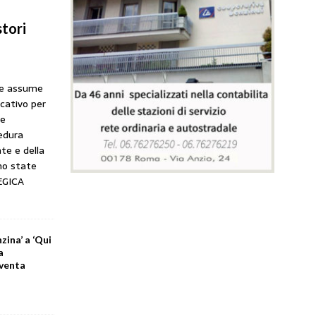
tori
he assume
icativo per
ne
cedura
te e della
no state
EGICA
zina’ a ‘Qui
a
iventa