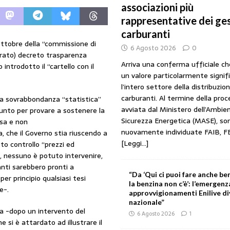
associazioni più
URANTI
rappresentative dei ges
i gestori: intesa triennale firmata con Faib, Fegica e Figisc
COMUNICATI
carburanti
 ottobre della “commissione di
6 Agosto 2026
0
erato) decreto trasparenza
l Mimit: “I gestori non decidono i prezzi. Basta scaricare su di loro le
Arriva una conferma ufficiale c
introdotto il “cartello con il
un valore particolarmente signif
l’intero settore della distribuzio
rezzo è libero: i controlli non diventino una presunzione di colpevolezza
carburanti. Al termine della pro
ella sovrabbondanza “statistica”
avviata dal Ministero dell’Ambien
nto per provare a sostenere la
Sicurezza Energetica (MASE), so
esa e non
nuovamente individuate FAIB, F
I SUI PRODOTTI ADULTERATI: ALTRA SITUAZIONE GRAVE MA NON SERIA
, che il Governo stia riuscendo a
[Leggi...]
to controllo “prezzi ed
”, nessuno è potuto intervenire,
nti sarebbero pronti a
“Da ‘Qui ci puoi fare anche ben
er principio qualsiasi tesi
la benzina non c’è’: l’emergenz
e-.
approvvigionamenti Enilive d
nazionale”
a -dopo un intervento del
6 Agosto 2026
1
e si è attardato ad illustrare il