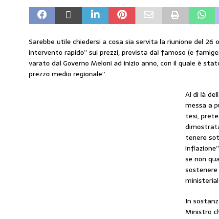
amministrato»
MERCATO PREZZI CARB
[ 31 Luglio 2026 ]
IP rinnova l’accordo con 
Sarebbe utile chiedersi a cosa sia servita la riunione del 26
STAMPA
intervento rapido” sui prezzi, prevista dal famoso (e famig
[ 30 Luglio 2026 ]
Carburanti, i sindacati a
varato dal Governo Meloni ad inizio anno, con il quale è stato 
prezzo medio regionale”.
responsabilità”
COMUNICATI STAMPA
[ 29 Luglio 2026 ]
Taglio delle accise, il p
Al di là d
messa a pu
MERCATO PREZZI CARBURANTI
tesi, pret
[ 6 Agosto 2026 ]
CARBURANTI. CONTROLL
dimostrata
tenere sot
COMUNICATI STAMPA
inflazione
se non qua
sostenere p
ministerial
In sostanz
Ministro ch