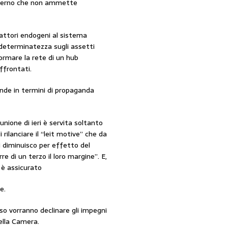
overno che non ammette
fattori endogeni al sistema
ndeterminatezza sugli assetti
formare la rete di un hub
ffrontati.
nde in termini di propaganda
iunione di ieri è servita soltanto
rilanciare il “leit motive” che da
zi diminuisco per effetto del
e di un terzo il loro margine”. E,
 è assicurato
e.
so vorranno declinare gli impegni
ella Camera.