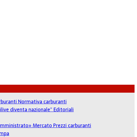
arburanti
Normativa carburanti
ilive diventa nazionale”
Editoriali
o amministrato»
Mercato Prezzi carburanti
ampa