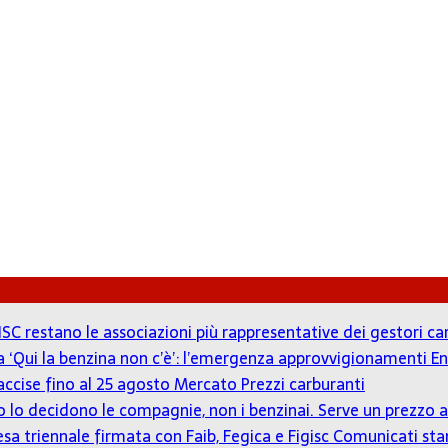
ISC restano le associazioni più rappresentative dei gestori c
 a ‘Qui la benzina non c’è’: l’emergenza approvvigionamenti En
accise fino al 25 agosto
Mercato Prezzi carburanti
zzo lo decidono le compagnie, non i benzinai. Serve un prezz
tesa triennale firmata con Faib, Fegica e Figisc
Comunicati st