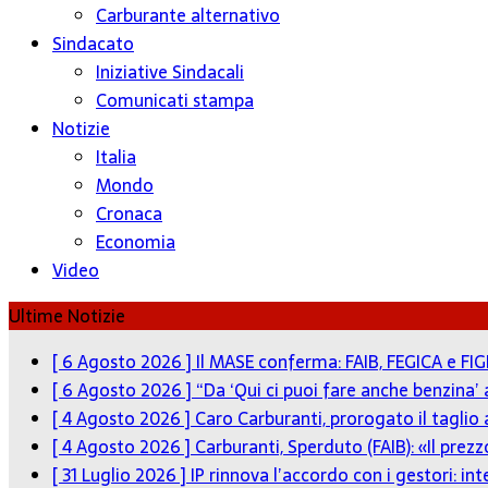
Carburante alternativo
Sindacato
Iniziative Sindacali
Comunicati stampa
Notizie
Italia
Mondo
Cronaca
Economia
Video
Ultime Notizie
[ 6 Agosto 2026 ]
Il MASE conferma: FAIB, FEGICA e FIG
[ 6 Agosto 2026 ]
“Da ‘Qui ci puoi fare anche benzina’
[ 4 Agosto 2026 ]
Caro Carburanti, prorogato il taglio 
[ 4 Agosto 2026 ]
Carburanti, Sperduto (FAIB): «Il pre
[ 31 Luglio 2026 ]
IP rinnova l’accordo con i gestori: in