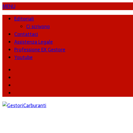
MENU
Editoriali
Ci scrivono
Contattaci
Assistenza Legale
Professione EX Gestore
Youtube
youtube
Facebook
Twitter
Instagram