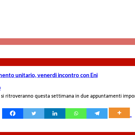
mento unitario, venerdi incontro con Eni
0
gisc si ritroveranno questa settimana in due appuntamenti im