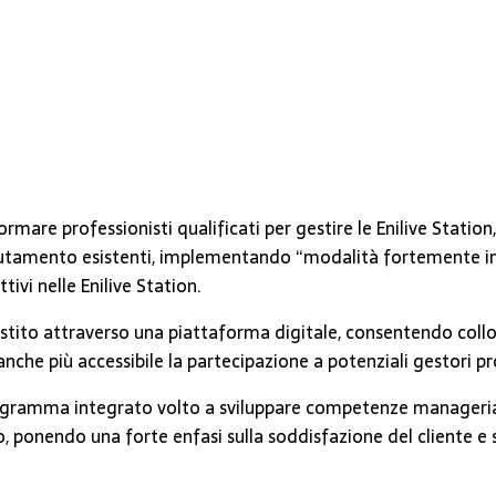
ormare professionisti qualificati per gestire le Enilive Stati
lutamento esistenti, implementando “modalità fortemente innov
tivi nelle Enilive Station.
tito attraverso una piattaforma digitale, consentendo colloqui
nche più accessibile la partecipazione a potenziali gestori p
n programma integrato volto a sviluppare competenze manageri
io, ponendo una forte enfasi sulla soddisfazione del cliente e 