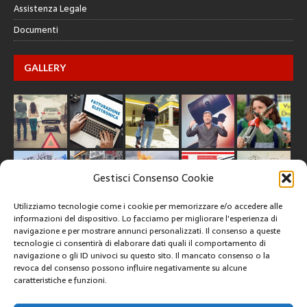
Assistenza Legale
Documenti
GALLERY
Gestisci Consenso Cookie
Utilizziamo tecnologie come i cookie per memorizzare e/o accedere alle
informazioni del dispositivo. Lo facciamo per migliorare l'esperienza di
navigazione e per mostrare annunci personalizzati. Il consenso a queste
tecnologie ci consentirà di elaborare dati quali il comportamento di
CREATIVE COMMONS
navigazione o gli ID univoci su questo sito. Il mancato consenso o la
revoca del consenso possono influire negativamente su alcune
caratteristiche e funzioni.
Questa opera è concessa in licenza con i termini
CC BY 4.0