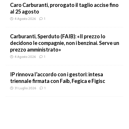
Caro Carburanti, prorogato il taglio accise fino
al 25 agosto
4 Agosto 2026
1
Carburanti, Sperduto (FAIB): «Il prezzo lo
decidono le compagnie, non i benzinai. Serve un
prezzo amministrato»
4 Agosto 2026
1
IP rinnova l’accordo con i gestori: intesa
triennale firmata con Faib, Fegica e Figisc
31 Luglio 2026
1