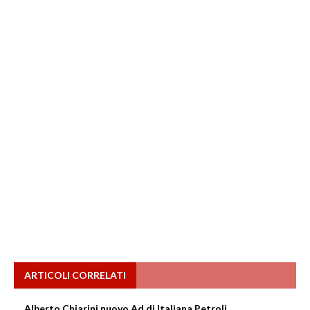
ARTICOLI CORRELATI
Alberto Chiarini nuovo Ad di Italiana Petroli