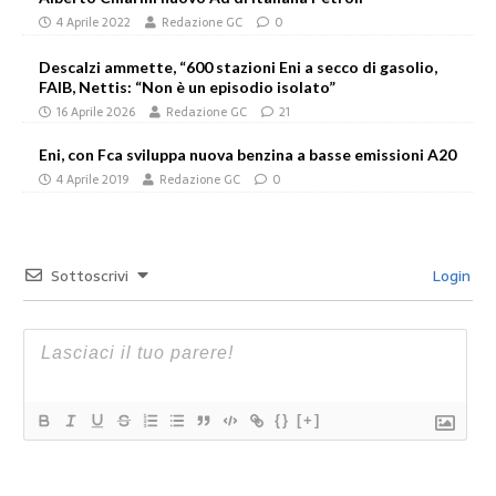
4 Aprile 2022
Redazione GC
0
Descalzi ammette, “600 stazioni Eni a secco di gasolio,
FAIB, Nettis: “Non è un episodio isolato”
16 Aprile 2026
Redazione GC
21
Eni, con Fca sviluppa nuova benzina a basse emissioni A20
4 Aprile 2019
Redazione GC
0
Sottoscrivi
Login
{}
[+]