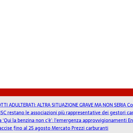
TTI ADULTERATI: ALTRA SITUAZIONE GRAVE MA NON SERIA
Co
ISC restano le associazioni più rappresentative dei gestori c
 a ‘Qui la benzina non c’è’: l’emergenza approvvigionamenti En
accise fino al 25 agosto
Mercato Prezzi carburanti