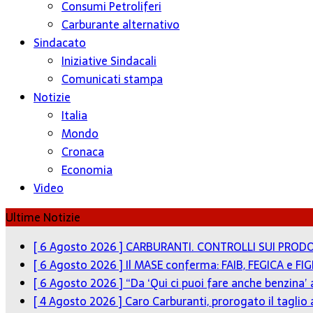
Consumi Petroliferi
Carburante alternativo
Sindacato
Iniziative Sindacali
Comunicati stampa
Notizie
Italia
Mondo
Cronaca
Economia
Video
Ultime Notizie
[ 6 Agosto 2026 ]
CARBURANTI. CONTROLLI SUI PRODO
[ 6 Agosto 2026 ]
Il MASE conferma: FAIB, FEGICA e FIG
[ 6 Agosto 2026 ]
“Da ‘Qui ci puoi fare anche benzina’
[ 4 Agosto 2026 ]
Caro Carburanti, prorogato il taglio 