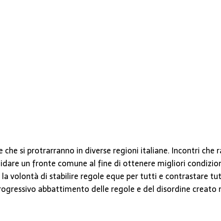
ee che si protrarranno in diverse regioni italiane. Incontri c
idare un fronte comune al fine di ottenere migliori condizioni
olontà di stabilire regole eque per tutti e contrastare tutte 
progressivo abbattimento delle regole e del disordine creato n