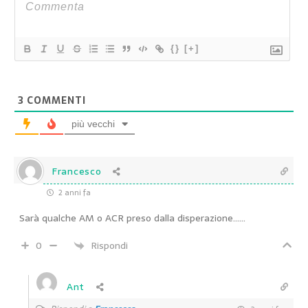
{}
[+]
3
COMMENTI
più vecchi
Francesco
2 anni fa
Sarà qualche AM o ACR preso dalla disperazione……
0
Rispondi
Ant