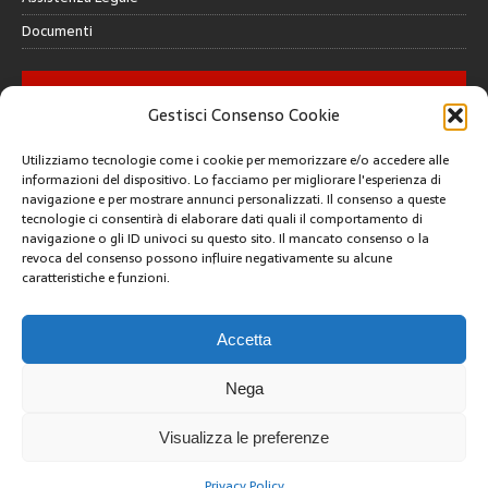
Documenti
GALLERY
Gestisci Consenso Cookie
Utilizziamo tecnologie come i cookie per memorizzare e/o accedere alle
informazioni del dispositivo. Lo facciamo per migliorare l'esperienza di
navigazione e per mostrare annunci personalizzati. Il consenso a queste
tecnologie ci consentirà di elaborare dati quali il comportamento di
CREATIVE COMMONS
navigazione o gli ID univoci su questo sito. Il mancato consenso o la
revoca del consenso possono influire negativamente su alcune
caratteristiche e funzioni.
Questa opera è concessa in licenza con i termini
CC BY 4.0
ARCHIVI
Accetta
Nega
3
Visualizza le preferenze
Privacy Policy