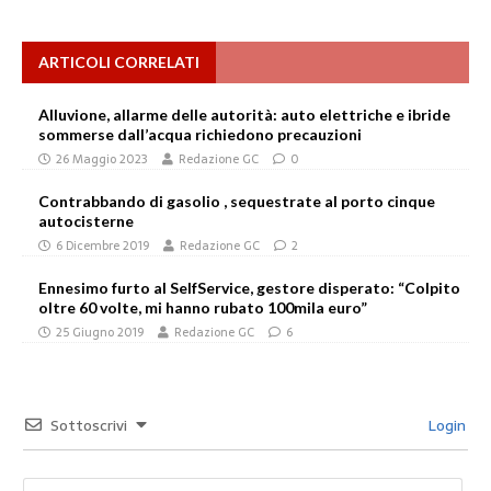
ARTICOLI CORRELATI
Alluvione, allarme delle autorità: auto elettriche e ibride
sommerse dall’acqua richiedono precauzioni
26 Maggio 2023
Redazione GC
0
Contrabbando di gasolio , sequestrate al porto cinque
autocisterne
6 Dicembre 2019
Redazione GC
2
Ennesimo furto al SelfService, gestore disperato: “Colpito
oltre 60 volte, mi hanno rubato 100mila euro”
25 Giugno 2019
Redazione GC
6
Sottoscrivi
Login