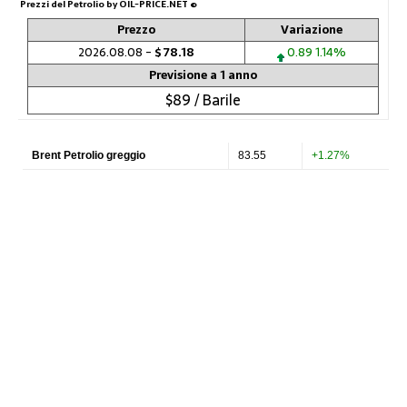
Prezzi del Petrolio by OIL-PRICE.NET ©
Prezzo
Variazione
2026.08.08 -
$ 78.18
0.89 1.14%
Previsione a 1 anno
$89 / Barile
Brent Petrolio greggio
83.55
+1.27%