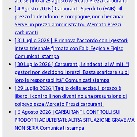
accise fino al 25 agosto
Mercato Prezzi carburanti
[ 4 Agosto 2026 ]
Carburanti, Sperduto (FAIB): «Il
prezzo lo decidono le compagnie, non i benzinai.
Serve un prezzo amministrato»
Mercato Prezzi
carburanti
[ 31 Luglio 2026 ]
IP rinnova l’accordo con i gestori:
intesa triennale firmata con Faib, Fegica e Figisc
Comunicati stampa
[ 30 Luglio 2026 ]
Carburanti, i sindacati al Mimit: “I
gestori non decidono i prezzi. Basta scaricare su di
loro le responsabilità”
Comunicati stampa
[ 29 Luglio 2026 ]
Taglio delle accise, il prezzo è
libero: i controlli non diventino una presunzione di
colpevolezza
Mercato Prezzi carburanti
[ 6 Agosto 2026 ]
CARBURANTI. CONTROLLI SUI
PRODOTTI ADULTERATI: ALTRA SITUAZIONE GRAVE MA
NON SERIA
Comunicati stampa