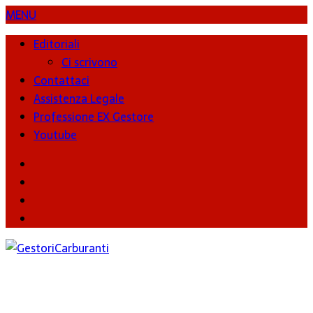
MENU
Editoriali
Ci scrivono
Contattaci
Assistenza Legale
Professione EX Gestore
Youtube
youtube
Facebook
Twitter
Instagram