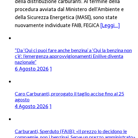
della distribuzione carburanti. Al termine della
procedura avviata dal Ministero dell’Ambiente e
della Sicurezza Energetica (MASE), sono state
nuovamente individuate FAIB, FEGICA
[Leggi...]
“Da ‘Qui ci puoi fare anche benzina’ a ‘Qui la benzina non
c’è’: l’emergenza approvvigionamenti Enilive diventa
nazionale”
6 Agosto 2026
1
Caro Carburanti, prorogato il taglio accise fino al 25
agosto
4 Agosto 2026
1
Carburanti, Sperduto (FAIB): «Il prezzo lo decidono le
compagnie, non i benzinai. Serve un prezzo amministrato»