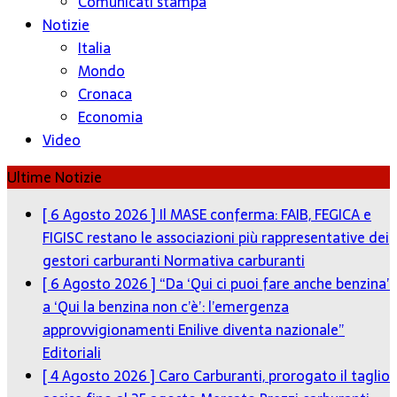
Comunicati stampa
Notizie
Italia
Mondo
Cronaca
Economia
Video
Ultime Notizie
[ 6 Agosto 2026 ]
Il MASE conferma: FAIB, FEGICA e
FIGISC restano le associazioni più rappresentative dei
gestori carburanti
Normativa carburanti
[ 6 Agosto 2026 ]
“Da ‘Qui ci puoi fare anche benzina’
a ‘Qui la benzina non c’è’: l’emergenza
approvvigionamenti Enilive diventa nazionale”
Editoriali
[ 4 Agosto 2026 ]
Caro Carburanti, prorogato il taglio