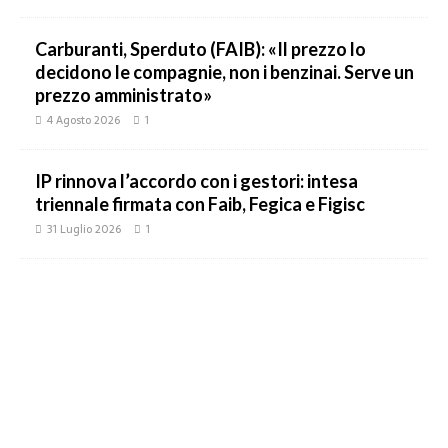
Carburanti, Sperduto (FAIB): «Il prezzo lo
decidono le compagnie, non i benzinai. Serve un
prezzo amministrato»
4 Agosto 2026
1
IP rinnova l’accordo con i gestori: intesa
triennale firmata con Faib, Fegica e Figisc
31 Luglio 2026
1