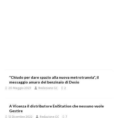
“Chiudo per dare spazio alla nuova metrotranvia”, il
messaggio amaro del benzinaio di Desio
20 Maggio 2023
Redazione GC
2
A Vicenza il distributore EniStation che nessuno vuole
Gestire
12 Dicembre 2022
Redazione GC
7