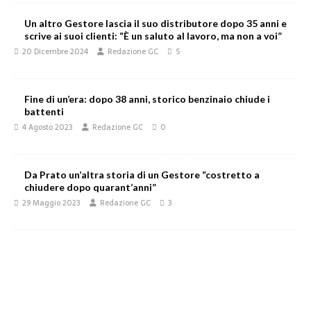
Un altro Gestore lascia il suo distributore dopo 35 anni e
scrive ai suoi clienti: “È un saluto al lavoro, ma non a voi”
20 Dicembre 2024
Redazione GC
5
Fine di un’era: dopo 38 anni, storico benzinaio chiude i
battenti
4 Agosto 2023
Redazione GC
0
Da Prato un’altra storia di un Gestore “costretto a
chiudere dopo quarant’anni”
29 Maggio 2023
Redazione GC
3