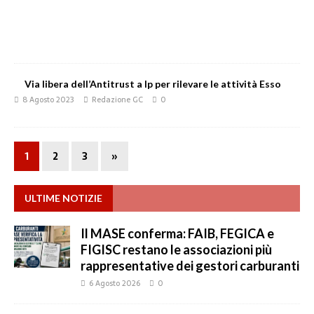
Via libera dell’Antitrust a Ip per rilevare le attività Esso
8 Agosto 2023
Redazione GC
0
1
2
3
»
ULTIME NOTIZIE
Il MASE conferma: FAIB, FEGICA e
FIGISC restano le associazioni più
rappresentative dei gestori carburanti
6 Agosto 2026
0