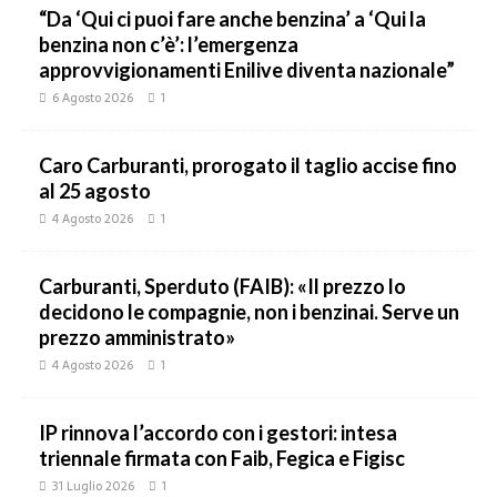
“Da ‘Qui ci puoi fare anche benzina’ a ‘Qui la
benzina non c’è’: l’emergenza
approvvigionamenti Enilive diventa nazionale”
6 Agosto 2026
1
Caro Carburanti, prorogato il taglio accise fino
al 25 agosto
4 Agosto 2026
1
Carburanti, Sperduto (FAIB): «Il prezzo lo
decidono le compagnie, non i benzinai. Serve un
prezzo amministrato»
4 Agosto 2026
1
IP rinnova l’accordo con i gestori: intesa
triennale firmata con Faib, Fegica e Figisc
31 Luglio 2026
1