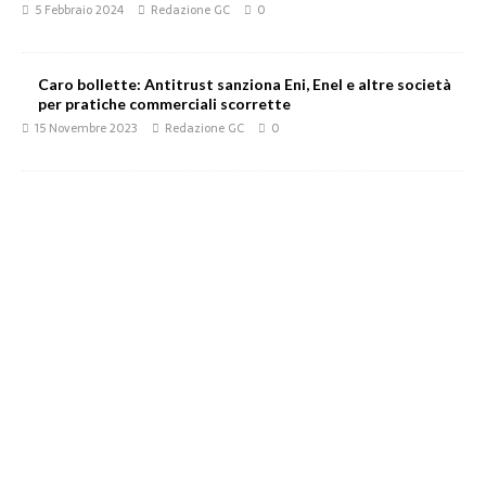
5 Febbraio 2024
Redazione GC
0
Caro bollette: Antitrust sanziona Eni, Enel e altre società
per pratiche commerciali scorrette
15 Novembre 2023
Redazione GC
0