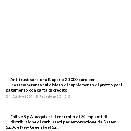
Antitrust sanziona Blupark: 20.000 euro per
inottemperanza sul divieto di supplemento di prezzo per il
pagamento con carta di credito
11 Ottobre 2024
Redazione GC
5
Enilive S.p.A. acquisirà il controllo di 24 impianti di
distribuzione di carburanti per autotrazione da Sirtam
S.p.A. e New Green Fuel S.r.l.