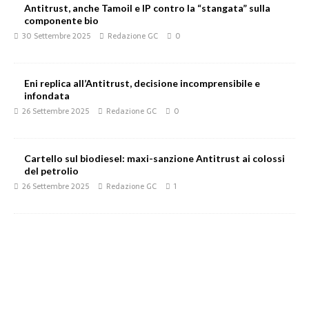
Antitrust, anche Tamoil e IP contro la “stangata” sulla
componente bio
30 Settembre 2025
Redazione GC
0
Eni replica all’Antitrust, decisione incomprensibile e
infondata
26 Settembre 2025
Redazione GC
0
Cartello sul biodiesel: maxi-sanzione Antitrust ai colossi
del petrolio
26 Settembre 2025
Redazione GC
1