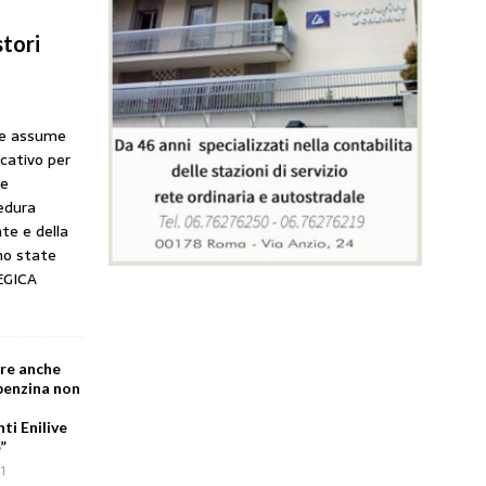
tori
he assume
icativo per
ne
cedura
te e della
no state
EGICA
are anche
 benzina non
i Enilive
”
1