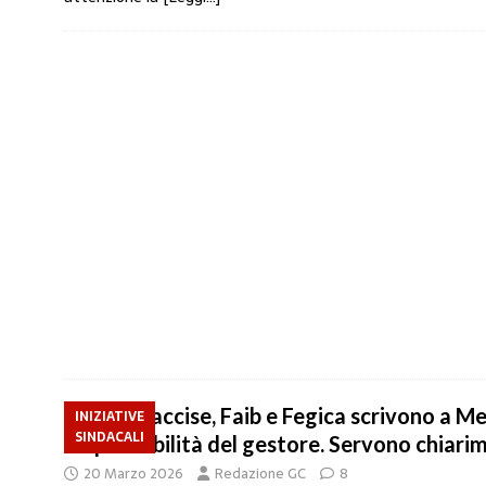
Taglio accise, Faib e Fegica scrivono a Me
INIZIATIVE
SINDACALI
responsabilità del gestore. Servono chiari
20 Marzo 2026
Redazione GC
8