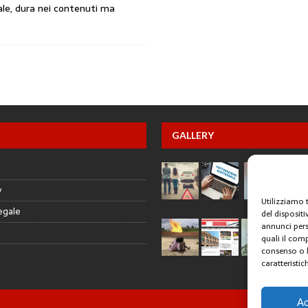
ale, dura nei contenuti ma
GALLERY
y
Utilizziamo 
egale
del disposit
annunci pers
quali il com
consenso o l
caratteristic
Ac