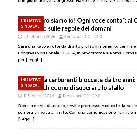
due giorni dell’VIII Congresso Nazionale di FEGICA, la Feder
“Il futuro siamo io! Ogni voce conta”: al
INIZIATIVE
SINDACALI
confronto sulle regole del domani
23 Febbraio 2026
Redazione GC
0
Sarà una tavola rotonda di alto profilo il momento centrale d
Congresso Nazionale FEGICA, in programma a Roma il prossim
per
[Leggi…]
Riforma carburanti bloccata da tre anni: 
INIZIATIVE
SINDACALI
Meloni e chiedono di superare lo stallo
11 Febbraio 2026
Redazione GC
8
Dopo tre anni di attesa, rinvii e promesse mancate, la pazie
sembra arrivata al limite. Con una comunicazione formale in
[Leggi…]