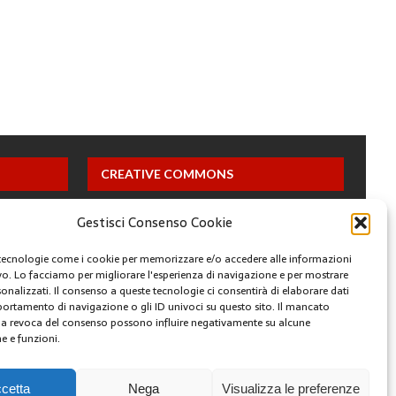
CREATIVE COMMONS
Questa opera è concessa in licenza con i termini
Gestisci Consenso Cookie
CC BY 4.0
tecnologie come i cookie per memorizzare e/o accedere alle informazioni
ivo. Lo facciamo per migliorare l'esperienza di navigazione e per mostrare
ARCHIVI
onalizzati. Il consenso a queste tecnologie ci consentirà di elaborare dati
portamento di navigazione o gli ID univoci su questo sito. Il mancato
a revoca del consenso possono influire negativamente su alcune
he e funzioni.
YOUTUBE
FACEBOOK
TWITTER
INSTAGRAM
cetta
Nega
Visualizza le preferenze