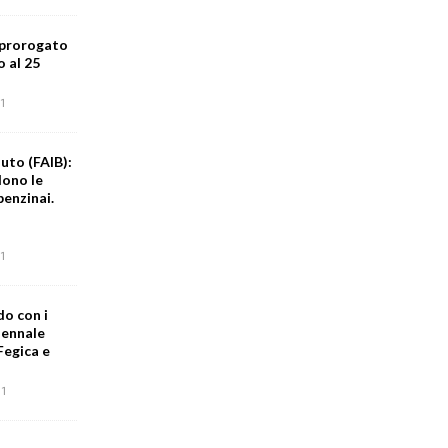
 prorogato
o al 25
1
uto (FAIB):
dono le
benzinai.
1
do con i
iennale
Fegica e
1