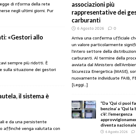
egge di riforma della rete
associazioni più
URANTI
erse negli ultimi giorni. Pur
rappresentative dei ges
i gestori: intesa triennale firmata con Faib, Fegica e Figisc
COMUNICATI
carburanti
6 Agosto 2026
0
ti: «Gestori allo
l Mimit: “I gestori non decidono i prezzi. Basta scaricare su di loro le
Arriva una conferma ufficiale c
un valore particolarmente signif
l’intero settore della distribuzio
rezzo è libero: i controlli non diventino una presunzione di colpevolezza
carburanti. Al termine della pro
cavi sempre più ridotti. È
avviata dal Ministero dell’Ambien
 sulla situazione dei gestori
Sicurezza Energetica (MASE), so
nuovamente individuate FAIB, F
I SUI PRODOTTI ADULTERATI: ALTRA SITUAZIONE GRAVE MA NON SERIA
[Leggi...]
utela, il sistema è
“Da ‘Qui ci puoi f
benzina’ a ‘Qui la
c’è’: l’emergenza
approvvigionament
ali e da una persistente
diventa nazionale
rno affinché venga valutata con
6 Agosto 2026