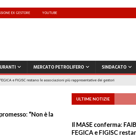
SIONE EX GESTORE
YOUTUBE
URANTI
MERCATO PETROLIFERO
SINDACATO
FEGICA e FIGISC restano le associazioni più rappresentative dei gestori
ULTIME NOTIZIE
che benzina’ a ‘Qui la benzina non c’è’: l’emergenza approvvigionamenti
promesso: “Non è la
to il taglio accise fino al 25 agosto
MERCATO PREZZI CARBURANTI
Il MASE conferma: FAIB
IB): «Il prezzo lo decidono le compagnie, non i benzinai. Serve un prezzo
FEGICA e FIGISC restan