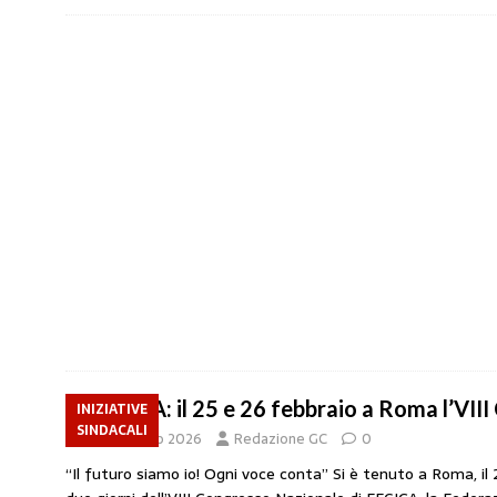
FEGICA: il 25 e 26 febbraio a Roma l’VII
INIZIATIVE
SINDACALI
26 Febbraio 2026
Redazione GC
0
“Il futuro siamo io! Ogni voce conta” Si è tenuto a Roma, il 