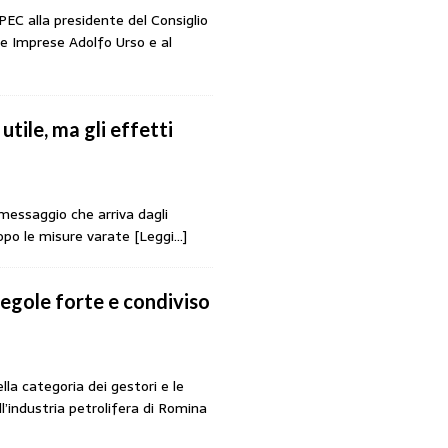
EC alla presidente del Consiglio
lle Imprese Adolfo Urso e al
 utile, ma gli effetti
l messaggio che arriva dagli
dopo le misure varate
[Leggi…]
regole forte e condiviso
lla categoria dei gestori e le
l’industria petrolifera di Romina