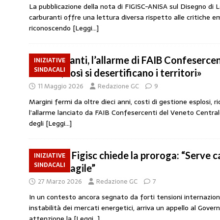
La pubblicazione della nota di FIGISC-ANISA sul Disegno di L
amministrato»
MERCATO PREZZI CARB
carburanti offre una lettura diversa rispetto alle critiche em
[ 31 Luglio 2026 ]
IP rinnova l’accordo con 
riconoscendo
[Leggi…]
STAMPA
Carburanti, l’allarme di FAIB Confesercen
[ 30 Luglio 2026 ]
Carburanti, i sindacati a
INIZIATIVE
SINDACALI
stremo, così si desertificano i territori»
responsabilità”
COMUNICATI STAMPA
11 Maggio 2026
Redazione GC
9
[ 29 Luglio 2026 ]
Taglio delle accise, il p
Margini fermi da oltre dieci anni, costi di gestione esplosi, ri
MERCATO PREZZI CARBURANTI
l’allarme lanciato da FAIB Confesercenti del Veneto Centrale
degli
[Leggi…]
[ 6 Agosto 2026 ]
CARBURANTI. CONTROLL
COMUNICATI STAMPA
Accise, Figisc chiede la proroga: “Serve ca
INIZIATIVE
SINDACALI
ancora fragile”
27 Marzo 2026
Redazione GC
7
In un contesto ancora segnato da forti tensioni internazion
instabilità dei mercati energetici, arriva un appello al Gove
attenzione la
[Leggi…]