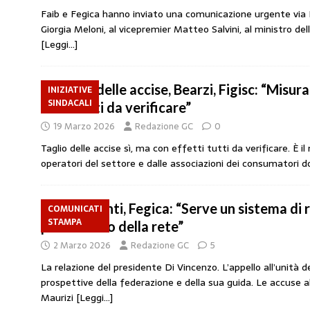
Faib e Fegica hanno inviato una comunicazione urgente via P
Giorgia Meloni, al vicepremier Matteo Salvini, al ministro de
[Leggi…]
Taglio delle accise, Bearzi, Figisc: “Misura
INIZIATIVE
SINDACALI
sono tutti da verificare”
19 Marzo 2026
Redazione GC
0
Taglio delle accise sì, ma con effetti tutti da verificare. È i
operatori del settore e dalle associazioni dei consumatori 
Carburanti, Fegica: “Serve un sistema di 
COMUNICATI
STAMPA
per il futuro della rete”
2 Marzo 2026
Redazione GC
5
La relazione del presidente Di Vincenzo. L’appello all’unità de
prospettive della federazione e della sua guida. Le accuse al
Maurizi
[Leggi…]