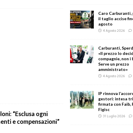
Caro Carburanti,
il taglio accise fin
agosto
4 Agosto 2026
Carburanti, Sperd
«Il prezzo lo deci
compagnie, non i 
Serve un prezzo
amministrato»
4 Agosto 2026
IP rinnova l’accor
gestori: intesa tr
firmata con Faib, 
Figisc
loni: “Esclusa ogni
31 Luglio 2026
menti e compensazioni”