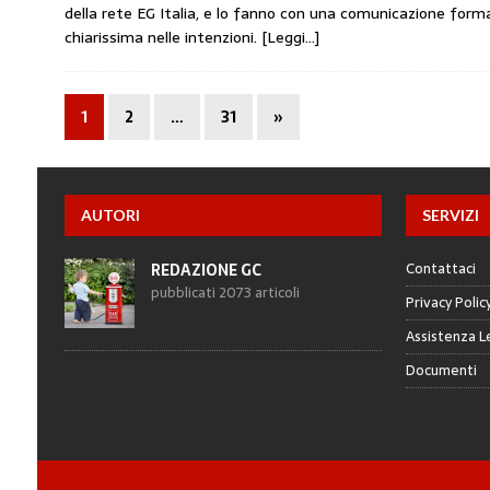
della rete EG Italia, e lo fanno con una comunicazione form
chiarissima nelle intenzioni.
[Leggi…]
1
2
…
31
»
AUTORI
SERVIZI
Contattaci
REDAZIONE GC
pubblicati 2073 articoli
Privacy Polic
Assistenza L
Documenti