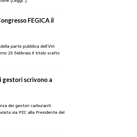
azione
[Leggi…]
 Congresso FEGICA il
ella parte pubblica dell’VIII
o 25 febbraio.Il titolo scelto
i gestori scrivono a
nza dei gestori carburanti
viata via PEC alla Presidente del