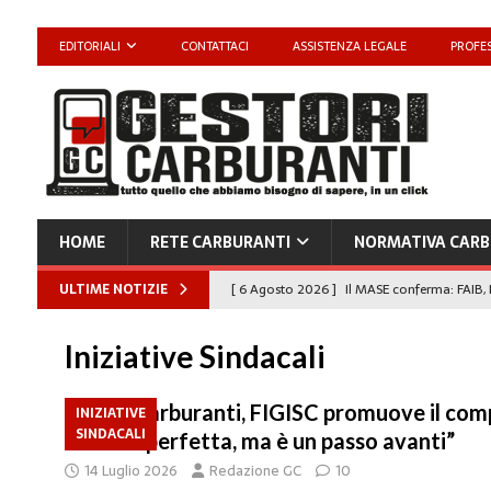
EDITORIALI
CONTATTACI
ASSISTENZA LEGALE
PROFES
HOME
RETE CARBURANTI
NORMATIVA CARB
ULTIME NOTIZIE
[ 6 Agosto 2026 ]
Il MASE conferma: FAIB, 
carburanti
NORMATIVA CARBURANTI
Iniziative Sindacali
[ 6 Agosto 2026 ]
“Da ‘Qui ci puoi fare an
Enilive diventa nazionale”
EDITORIALI
DDL Carburanti, FIGISC promuove il com
INIZIATIVE
SINDACALI
riforma perfetta, ma è un passo avanti”
[ 4 Agosto 2026 ]
Caro Carburanti, proroga
14 Luglio 2026
Redazione GC
10
[ 4 Agosto 2026 ]
Carburanti, Sperduto (FA