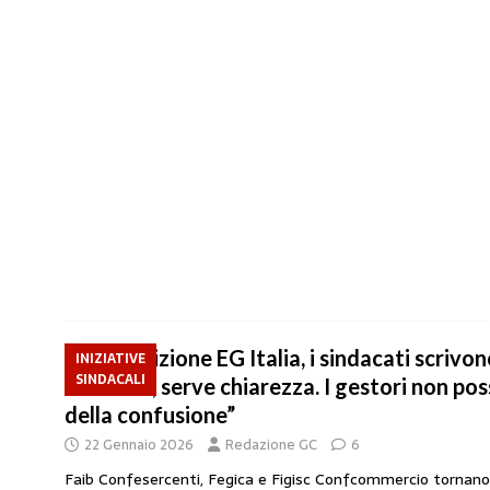
Acquisizione EG Italia, i sindacati scrivo
INIZIATIVE
SINDACALI
disattesi, serve chiarezza. I gestori non po
della confusione”
22 Gennaio 2026
Redazione GC
6
Faib Confesercenti, Fegica e Figisc Confcommercio tornano a