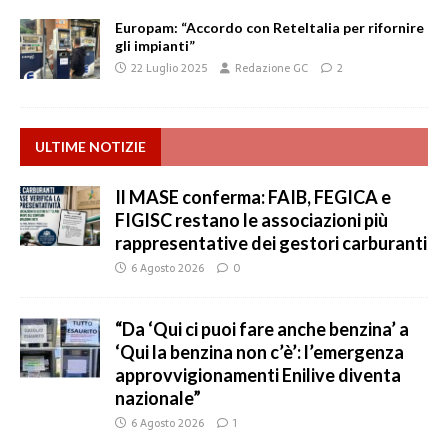
Europam: “Accordo con ReteItalia per rifornire
gli impianti”
22 Luglio 2025
Redazione GC
2
ULTIME NOTIZIE
Il MASE conferma: FAIB, FEGICA e
FIGISC restano le associazioni più
rappresentative dei gestori carburanti
6 Agosto 2026
0
“Da ‘Qui ci puoi fare anche benzina’ a
‘Qui la benzina non c’è’: l’emergenza
approvvigionamenti Enilive diventa
nazionale”
6 Agosto 2026
1