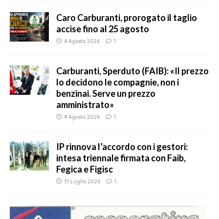
Caro Carburanti, prorogato il taglio
accise fino al 25 agosto
4 Agosto 2026
1
Carburanti, Sperduto (FAIB): «Il prezzo
lo decidono le compagnie, non i
benzinai. Serve un prezzo
amministrato»
4 Agosto 2026
1
IP rinnova l’accordo con i gestori:
intesa triennale firmata con Faib,
Fegica e Figisc
31 Luglio 2026
1