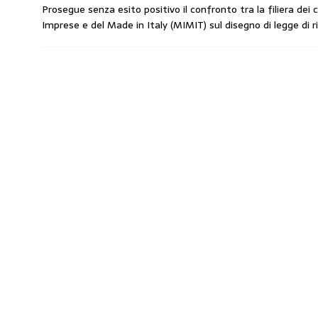
Prosegue senza esito positivo il confronto tra la filiera dei c
responsabilità”
COMUNICATI STAMPA
Imprese e del Made in Italy (MIMIT) sul disegno di legge di 
[ 29 Luglio 2026 ]
Taglio delle accise, il p
MERCATO PREZZI CARBURANTI
[ 29 Luglio 2026 ]
Enilive accelera gli utili
PETROLIFERE
[ 27 Luglio 2026 ]
Taglio accise, il Cdm app
MERCATO PREZZI CARBURANTI
[ 6 Agosto 2026 ]
“Da ‘Qui ci puoi fare an
Enilive diventa nazionale”
EDITORIALI