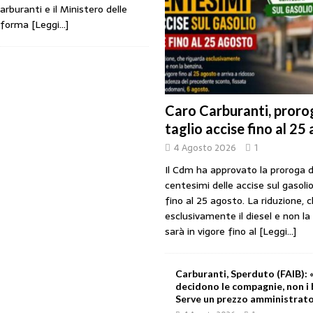
arburanti e il Ministero delle
riforma
[Leggi…]
rezzo è libero: i controlli non diventino una presunzione di colpevolezza
: profitti più che raddoppiati mentre cresce la rete carburanti
COMPAGNIE
Caro Carburanti, prorog
taglio accise fino al 25
rova il decreto: sconto di 17 centesimi solo sul diesel fino al 6 agosto
4 Agosto 2026
1
Il Cdm ha approvato la proroga d
che benzina’ a ‘Qui la benzina non c’è’: l’emergenza approvvigionamenti
centesimi delle accise sul gasolio
fino al 25 agosto. La riduzione, 
esclusivamente il diesel e non la
sarà in vigore fino al
[Leggi...]
Carburanti, Sperduto (FAIB): «
decidono le compagnie, non i 
Serve un prezzo amministrat