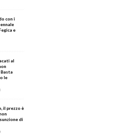
do con i
iennale
Fegica e
acati al
 non
. Basta
o le
1
, il prezzo è
 non
sunzione di
9