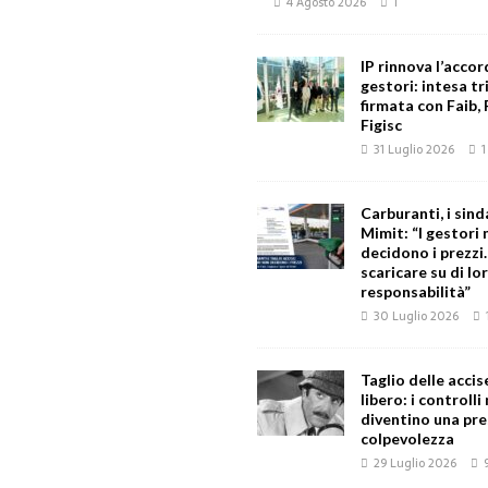
4 Agosto 2026
1
IP rinnova l’accor
gestori: intesa tr
firmata con Faib, 
Figisc
31 Luglio 2026
1
Carburanti, i sind
Mimit: “I gestori
decidono i prezzi
scaricare su di lor
responsabilità”
30 Luglio 2026
Taglio delle accise
libero: i controlli
diventino una pre
colpevolezza
29 Luglio 2026