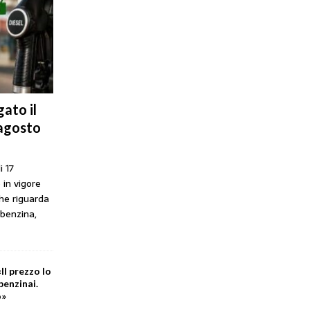
ato il
 agosto
i 17
 in vigore
che riguarda
 benzina,
Il prezzo lo
benzinai.
o»