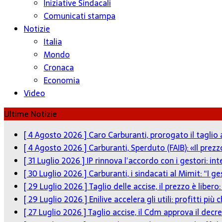
Iniziative Sindacali
Comunicati stampa
Notizie
Italia
Mondo
Cronaca
Economia
Video
Ultime Notizie
[ 4 Agosto 2026 ]
Caro Carburanti, prorogato il taglio 
[ 4 Agosto 2026 ]
Carburanti, Sperduto (FAIB): «Il pre
[ 31 Luglio 2026 ]
IP rinnova l’accordo con i gestori: in
[ 30 Luglio 2026 ]
Carburanti, i sindacati al Mimit: “I g
[ 29 Luglio 2026 ]
Taglio delle accise, il prezzo è liber
[ 29 Luglio 2026 ]
Enilive accelera gli utili: profitti p
[ 27 Luglio 2026 ]
Taglio accise, il Cdm approva il decre