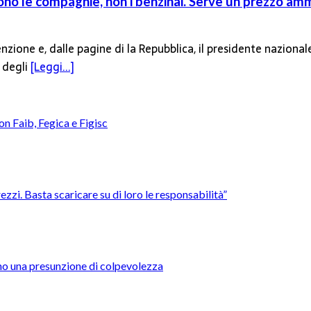
dono le compagnie, non i benzinai. Serve un prezzo am
tenzione e, dalle pagine di la Repubblica, il presidente nazion
i degli
[Leggi...]
con Faib, Fegica e Figisc
ezzi. Basta scaricare su di loro le responsabilità”
ntino una presunzione di colpevolezza