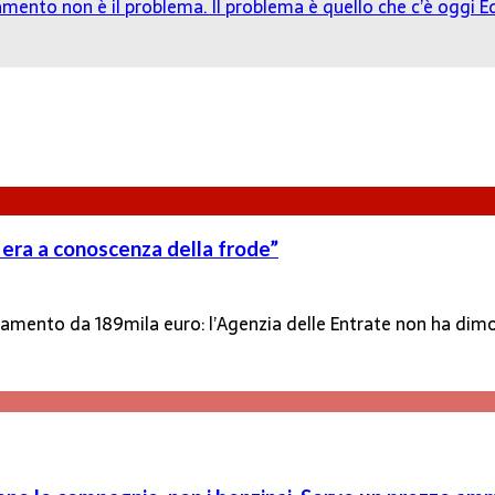
damento non è il problema. Il problema è quello che c’è oggi
Ed
n era a conoscenza della frode”
certamento da 189mila euro: l’Agenzia delle Entrate non ha d