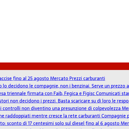
accise fino al 25 agosto
Mercato Prezzi carburanti
zzo lo decidono le compagnie, non i benzinai. Serve un prezz
tesa triennale firmata con Faib, Fegica e Figisc
Comunicati st
estori non decidono i prezzi. Basta scaricare su di loro le resp
o: i controlli non diventino una presunzione di colpevolezza
Mer
iù che raddoppiati mentre cresce la rete carburanti
Compagnie p
to: sconto di 17 centesimi solo sul diesel fino al 6 agosto
Mer