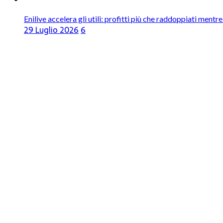
Enilive accelera gli utili: profitti più che raddoppiati mentr
29 Luglio 2026
6