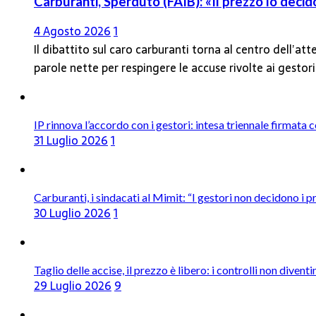
Carburanti, Sperduto (FAIB): «Il prezzo lo deci
4 Agosto 2026
1
Il dibattito sul caro carburanti torna al centro dell’at
parole nette per respingere le accuse rivolte ai gestor
IP rinnova l’accordo con i gestori: intesa triennale firmata 
31 Luglio 2026
1
Carburanti, i sindacati al Mimit: “I gestori non decidono i pr
30 Luglio 2026
1
Taglio delle accise, il prezzo è libero: i controlli non dive
29 Luglio 2026
9