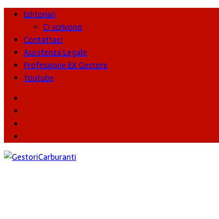
Editoriali
Ci scrivono
Contattaci
Assistenza Legale
Professione EX Gestore
Youtube
youtube
Facebook
Twitter
Instagram