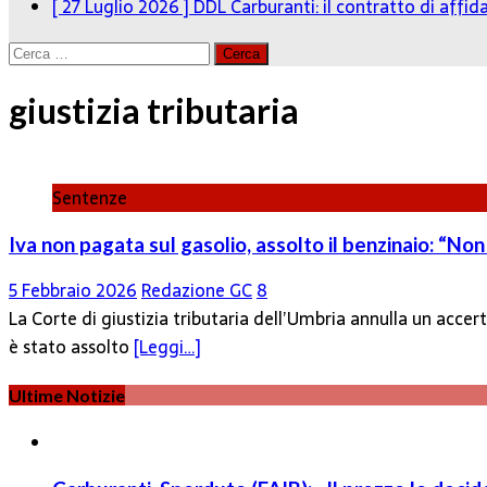
[ 27 Luglio 2026 ]
DDL Carburanti: il contratto di affi
Ricerca
per:
giustizia tributaria
Sentenze
Iva non pagata sul gasolio, assolto il benzinaio: “No
5 Febbraio 2026
Redazione GC
8
La Corte di giustizia tributaria dell’Umbria annulla un ac
è stato assolto
[Leggi…]
Ultime Notizie