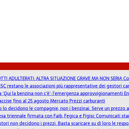
TTI ADULTERATI: ALTRA SITUAZIONE GRAVE MA NON SERIA
Co
ISC restano le associazioni più rappresentative dei gestori c
 a ‘Qui la benzina non c’è’: l’emergenza approvvigionamenti En
accise fino al 25 agosto
Mercato Prezzi carburanti
zzo lo decidono le compagnie, non i benzinai. Serve un prezz
tesa triennale firmata con Faib, Fegica e Figisc
Comunicati st
estori non decidono i prezzi. Basta scaricare su di loro le resp