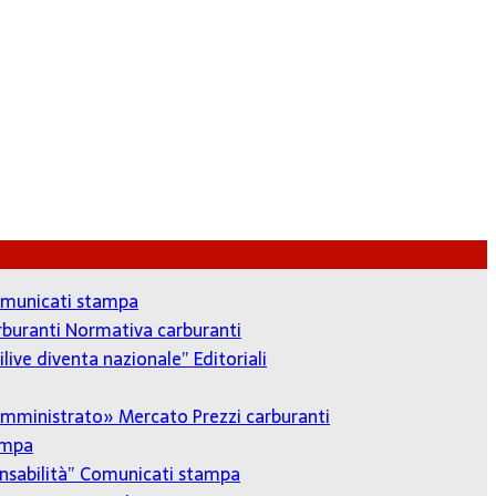
municati stampa
arburanti
Normativa carburanti
ilive diventa nazionale”
Editoriali
o amministrato»
Mercato Prezzi carburanti
ampa
onsabilità”
Comunicati stampa