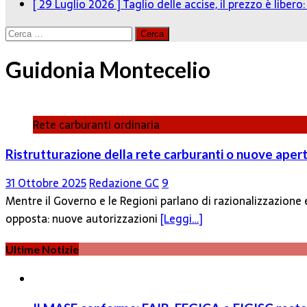
[ 29 Luglio 2026 ]
Taglio delle accise, il prezzo è liber
Ricerca
per:
Guidonia Montecelio
Rete carburanti ordinaria
Ristrutturazione della rete carburanti o nuove apertu
31 Ottobre 2025
Redazione GC
9
Mentre il Governo e le Regioni parlano di razionalizzazione 
opposta: nuove autorizzazioni
[Leggi…]
Ultime Notizie