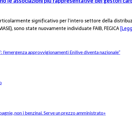
o le associazioni più rappresentative dei gestori car
ticolarmente significativo per l’intero settore della distribu
 (MASE), sono state nuovamente individuate FAIB, FEGICA
[Leggi
’è’: l’emergenza approvvigionamenti Enilive diventa nazionale”
o
pagnie, non i benzinai. Serve un prezzo amministrato»