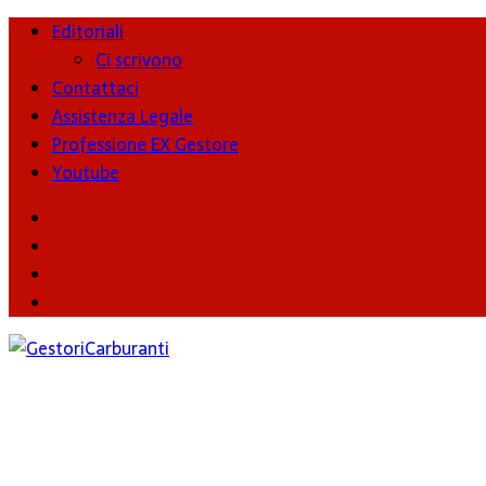
Editoriali
Ci scrivono
Contattaci
Assistenza Legale
Professione EX Gestore
Youtube
youtube
Facebook
Twitter
Instagram