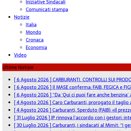
Iniziative Sindacali
Comunicati stampa
Notizie
Italia
Mondo
Cronaca
Economia
Video
Ultime Notizie
[ 6 Agosto 2026 ]
CARBURANTI. CONTROLLI SUI PRODO
[ 6 Agosto 2026 ]
Il MASE conferma: FAIB, FEGICA e FIG
[ 6 Agosto 2026 ]
“Da ‘Qui ci puoi fare anche benzina’
[ 4 Agosto 2026 ]
Caro Carburanti, prorogato il taglio 
[ 4 Agosto 2026 ]
Carburanti, Sperduto (FAIB): «Il pre
[ 31 Luglio 2026 ]
IP rinnova l’accordo con i gestori: in
[ 30 Luglio 2026 ]
Carburanti, i sindacati al Mimit: “I g