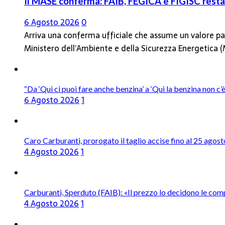
Il MASE conferma: FAIB, FEGICA e FIGISC restan
6 Agosto 2026
0
Arriva una conferma ufficiale che assume un valore par
Ministero dell’Ambiente e della Sicurezza Energetica
“Da ‘Qui ci puoi fare anche benzina’ a ‘Qui la benzina non c
6 Agosto 2026
1
Caro Carburanti, prorogato il taglio accise fino al 25 agost
4 Agosto 2026
1
Carburanti, Sperduto (FAIB): «Il prezzo lo decidono le com
4 Agosto 2026
1