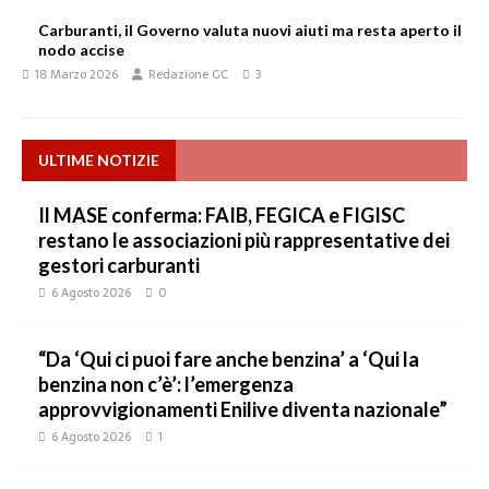
Carburanti, il Governo valuta nuovi aiuti ma resta aperto il
nodo accise
18 Marzo 2026
Redazione GC
3
ULTIME NOTIZIE
Il MASE conferma: FAIB, FEGICA e FIGISC
restano le associazioni più rappresentative dei
gestori carburanti
6 Agosto 2026
0
“Da ‘Qui ci puoi fare anche benzina’ a ‘Qui la
benzina non c’è’: l’emergenza
approvvigionamenti Enilive diventa nazionale”
6 Agosto 2026
1