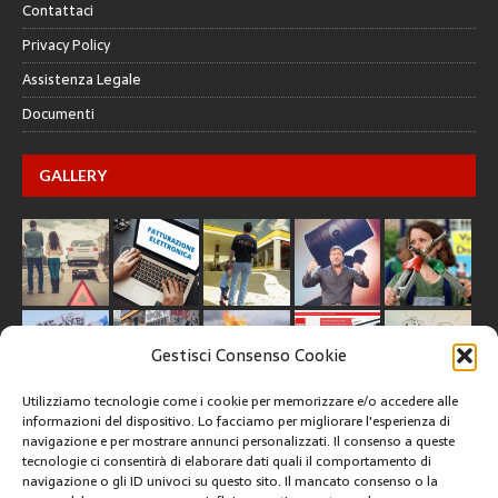
Contattaci
Privacy Policy
Assistenza Legale
Documenti
GALLERY
Gestisci Consenso Cookie
Utilizziamo tecnologie come i cookie per memorizzare e/o accedere alle
informazioni del dispositivo. Lo facciamo per migliorare l'esperienza di
navigazione e per mostrare annunci personalizzati. Il consenso a queste
tecnologie ci consentirà di elaborare dati quali il comportamento di
CREATIVE COMMONS
navigazione o gli ID univoci su questo sito. Il mancato consenso o la