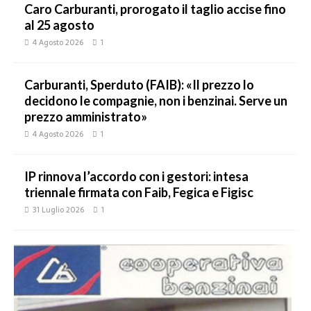
Caro Carburanti, prorogato il taglio accise fino
al 25 agosto
4 Agosto 2026
1
Carburanti, Sperduto (FAIB): «Il prezzo lo
decidono le compagnie, non i benzinai. Serve un
prezzo amministrato»
4 Agosto 2026
1
IP rinnova l’accordo con i gestori: intesa
triennale firmata con Faib, Fegica e Figisc
31 Luglio 2026
1