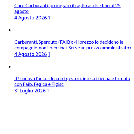
Caro Carburanti, prorogato il taglio accise fino al 25
agosto
4 Agosto 2026
1
Carburanti, Sperduto (FAIB): «Il prezzo lo decidono le
compagnie, non i benzinai. Serve un prezzo amministrato»
4 Agosto 2026
1
IP rinnova l’accordo con i gestori: intesa triennale firmata
con Faib, Fegica e Figisc
31 Luglio 2026
1