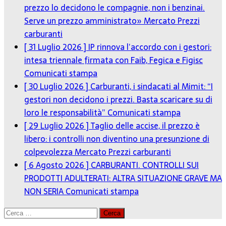
prezzo lo decidono le compagnie, non i benzinai.
Serve un prezzo amministrato»
Mercato Prezzi
carburanti
[ 31 Luglio 2026 ]
IP rinnova l’accordo con i gestori:
intesa triennale firmata con Faib, Fegica e Figisc
Comunicati stampa
[ 30 Luglio 2026 ]
Carburanti, i sindacati al Mimit: “I
gestori non decidono i prezzi. Basta scaricare su di
loro le responsabilità”
Comunicati stampa
[ 29 Luglio 2026 ]
Taglio delle accise, il prezzo è
libero: i controlli non diventino una presunzione di
colpevolezza
Mercato Prezzi carburanti
[ 6 Agosto 2026 ]
CARBURANTI. CONTROLLI SUI
PRODOTTI ADULTERATI: ALTRA SITUAZIONE GRAVE MA
NON SERIA
Comunicati stampa
Ricerca
per: