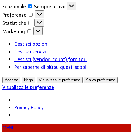
Funzionale
Funzionale
Sempre attivo
Preferenze
Preferenze
Statistiche
Statistiche
Marketing
Marketing
Gestisci opzioni
Gestisci servizi
Gestisci {vendor_count} fornitori
Per saperne di più su questi scopi
Accetta
Nega
Visualizza le preferenze
Salva preferenze
Visualizza le preferenze
Privacy Policy
MENU