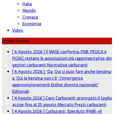
Italia
Mondo
Cronaca
Economia
Video
Ultime Notizie
[ 6 Agosto 2026 ]
Il MASE conferma: FAIB, FEGICA e
FIGISC restano le associazioni più rappresentative dei
gestori carburanti
Normativa carburanti
[ 6 Agosto 2026 ]
“Da ‘Qui ci puoi fare anche benzina’
a ‘Qui la benzina non c’è’: l’emergenza
approvvigionamenti Enilive diventa nazionale”
Editoriali
[ 4 Agosto 2026 ]
Caro Carburanti, prorogato il taglio
accise fino al 25 agosto
Mercato Prezzi carburanti
[ 4 Agosto 2026 ]
Carburanti, Sperduto (FAIB): «Il