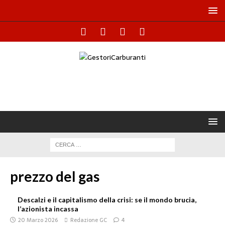
prezzo del gas
Descalzi e il capitalismo della crisi: se il mondo brucia,
l’azionista incassa
20 Marzo 2026
Redazione GC
4