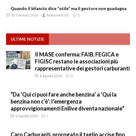
Quando il bilancio dice “utile” ma il gestore non guadagna
20 Gennaio 2026
Redazione GC
2
ULTIME NOTIZIE
Il MASE conferma: FAIB, FEGICA e
FIGISC restano le associazioni più
rappresentative dei gestori carburanti
6 Agosto 2026
0
“Da ‘Qui ci puoi fare anche benzina’ a ‘Qui la
benzina non c’è’: l’emergenza
approvvigionamenti Enilive diventa nazionale”
6 Agosto 2026
1
Caro Carburanti, prorogato il taglio accise fino