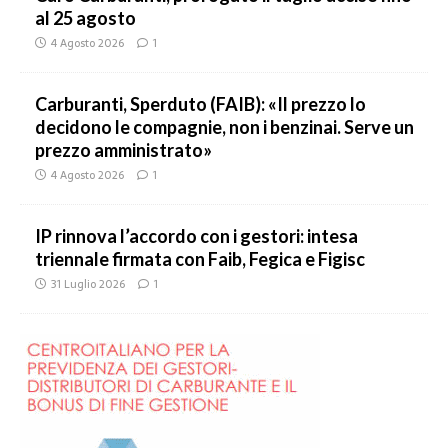
al 25 agosto
4 Agosto 2026
1
Carburanti, Sperduto (FAIB): «Il prezzo lo
decidono le compagnie, non i benzinai. Serve un
prezzo amministrato»
4 Agosto 2026
1
IP rinnova l’accordo con i gestori: intesa
triennale firmata con Faib, Fegica e Figisc
31 Luglio 2026
1