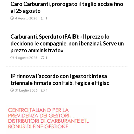
Caro Carburanti, prorogato il taglio accise fino
al 25 agosto
4 Agosto 2026
1
Carburanti, Sperduto (FAIB): «Il prezzo lo
decidono le compagnie, non i benzinai. Serve un
prezzo amministrato»
4 Agosto 2026
1
IP rinnova l’accordo con i gestori: intesa
triennale firmata con Faib, Fegica e Figisc
31 Luglio 2026
1