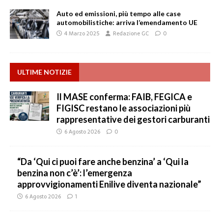
Auto ed emissioni, più tempo alle case
automobilistiche: arriva l’emendamento UE
4 Marzo 2025
Redazione GC
0
ULTIME NOTIZIE
Il MASE conferma: FAIB, FEGICA e
FIGISC restano le associazioni più
rappresentative dei gestori carburanti
6 Agosto 2026
0
“Da ‘Qui ci puoi fare anche benzina’ a ‘Qui la
benzina non c’è’: l’emergenza
approvvigionamenti Enilive diventa nazionale”
6 Agosto 2026
1