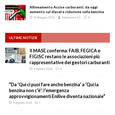
Allineamento Accise carburanti: da oggi
aumento sul diesel e riduzione sulla benzina
15 Maggio 2025
Redazione GC
4
ULTIME NOTIZIE
Il MASE conferma: FAIB, FEGICA e
FIGISC restano le associazioni più
rappresentative dei gestori carburanti
6 Agosto 2026
0
“Da ‘Qui ci puoi fare anche benzina’ a ‘Qui la
benzina non c’è’: l’emergenza
approvvigionamenti Enilive diventa nazionale”
6 Agosto 2026
1