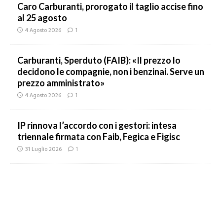
Caro Carburanti, prorogato il taglio accise fino
al 25 agosto
4 Agosto 2026
1
Carburanti, Sperduto (FAIB): «Il prezzo lo
decidono le compagnie, non i benzinai. Serve un
prezzo amministrato»
4 Agosto 2026
1
IP rinnova l’accordo con i gestori: intesa
triennale firmata con Faib, Fegica e Figisc
31 Luglio 2026
1