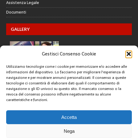
Assistenza Legale
Documenti
GALLERY
Gestisci Consenso Cookie
Utilizziamo tecnologie come i cookie per memorizzare e/o accedere alle
informazioni del dispositivo. Lo facciamo per migliorare l'esperienza di
navigazione e per mostrare annunci personalizzati. Il consenso a queste
tecnologie ci consentirà di elaborare dati quali il comportamento di
CREATIVE COMMONS
navigazione o gli ID univoci su questo sito. Il mancato consenso o la
revoca del consenso possono influire negativamente su alcune
caratteristiche e funzioni.
Questa opera è concessa in licenza con i termini
CC BY 4.0
ARCHIVI
Accetta
Nega