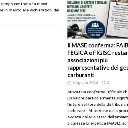
o tempo contraria “a nuovi
URANTI
e in merito alle dichiarazioni del
i gestori: intesa triennale firmata con Faib, Fegica e Figisc
COMUNICATI
l Mimit: “I gestori non decidono i prezzi. Basta scaricare su di loro le
Il MASE conferma: FAIB
FEGICA e FIGISC restan
rezzo è libero: i controlli non diventino una presunzione di colpevolezza
associazioni più
rappresentative dei ges
I SUI PRODOTTI ADULTERATI: ALTRA SITUAZIONE GRAVE MA NON SERIA
carburanti
6 Agosto 2026
0
Arriva una conferma ufficiale c
un valore particolarmente signif
l’intero settore della distribuzio
carburanti. Al termine della pro
avviata dal Ministero dell’Ambien
Sicurezza Energetica (MASE), so