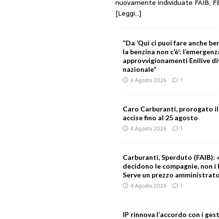
nuovamente individuate FAIB, F
[Leggi...]
“Da ‘Qui ci puoi fare anche ben
la benzina non c’è’: l’emergenz
approvvigionamenti Enilive d
nazionale”
6 Agosto 2026
1
Caro Carburanti, prorogato il
accise fino al 25 agosto
4 Agosto 2026
1
Carburanti, Sperduto (FAIB): «
decidono le compagnie, non i 
Serve un prezzo amministrat
4 Agosto 2026
1
IP rinnova l’accordo con i gest