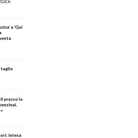
EGICA
zina’ a ‘Qui
a
iventa
 taglio
Il prezzo lo
benzinai.
o»
ori: intesa