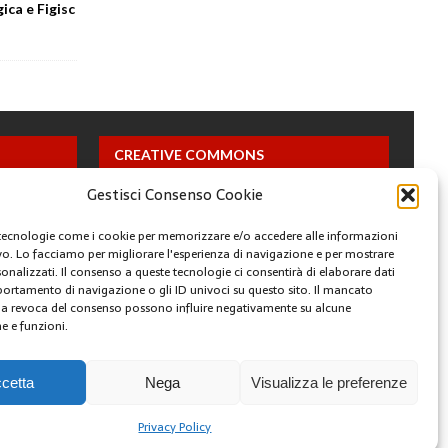
ica e Figisc
CREATIVE COMMONS
Gestisci Consenso Cookie
Questa opera è concessa in licenza con i termini
CC BY 4.0
tecnologie come i cookie per memorizzare e/o accedere alle informazioni
ivo. Lo facciamo per migliorare l'esperienza di navigazione e per mostrare
onalizzati. Il consenso a queste tecnologie ci consentirà di elaborare dati
ARCHIVI
portamento di navigazione o gli ID univoci su questo sito. Il mancato
a revoca del consenso possono influire negativamente su alcune
he e funzioni.
YOUTUBE
FACEBOOK
TWITTER
INSTAGRAM
cetta
Nega
Visualizza le preferenze
Privacy Policy