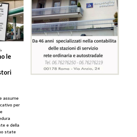
,
o le
tori
he assume
icativo per
ne
cedura
te e della
no state