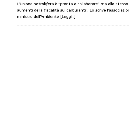
L’Unione petrolifera è “pronta a collaborare” ma allo stess
amministrato»
MERCATO PREZZI CARB
aumenti della fiscalità sui carburanti”. Lo scrive l’associazion
[ 31 Luglio 2026 ]
IP rinnova l’accordo con 
ministro dell’Ambiente
[Leggi…]
STAMPA
[ 30 Luglio 2026 ]
Carburanti, i sindacati a
responsabilità”
COMUNICATI STAMPA
[ 29 Luglio 2026 ]
Taglio delle accise, il p
MERCATO PREZZI CARBURANTI
[ 6 Agosto 2026 ]
CARBURANTI. CONTROLL
COMUNICATI STAMPA