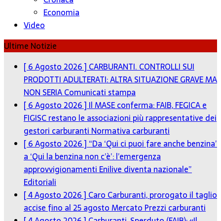
Economia
Video
Ultime Notizie
[ 6 Agosto 2026 ]
CARBURANTI. CONTROLLI SUI
PRODOTTI ADULTERATI: ALTRA SITUAZIONE GRAVE MA
NON SERIA
Comunicati stampa
[ 6 Agosto 2026 ]
Il MASE conferma: FAIB, FEGICA e
FIGISC restano le associazioni più rappresentative dei
gestori carburanti
Normativa carburanti
[ 6 Agosto 2026 ]
“Da ‘Qui ci puoi fare anche benzina’
a ‘Qui la benzina non c’è’: l’emergenza
approvvigionamenti Enilive diventa nazionale”
Editoriali
[ 4 Agosto 2026 ]
Caro Carburanti, prorogato il taglio
accise fino al 25 agosto
Mercato Prezzi carburanti
[ 4 Agosto 2026 ]
Carburanti, Sperduto (FAIB): «Il