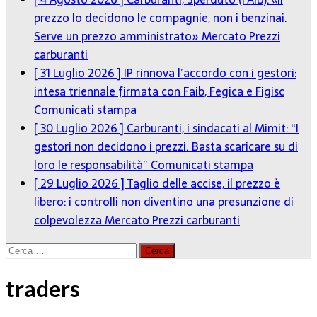
prezzo lo decidono le compagnie, non i benzinai.
Serve un prezzo amministrato»
Mercato Prezzi
carburanti
[ 31 Luglio 2026 ]
IP rinnova l’accordo con i gestori:
intesa triennale firmata con Faib, Fegica e Figisc
Comunicati stampa
[ 30 Luglio 2026 ]
Carburanti, i sindacati al Mimit: “I
gestori non decidono i prezzi. Basta scaricare su di
loro le responsabilità”
Comunicati stampa
[ 29 Luglio 2026 ]
Taglio delle accise, il prezzo è
libero: i controlli non diventino una presunzione di
colpevolezza
Mercato Prezzi carburanti
Ricerca
per:
traders