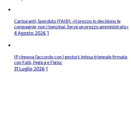
Carburanti, Sperduto (FAIB): «Il prezzo lo decidono le
compagnie, non i benzinai. Serve un prezzo amministrato»
4 Agosto 2026
1
IP rinnova l’accordo con i gestori: intesa triennale firmata
con Faib, Fegica e Figisc
31 Luglio 2026
1