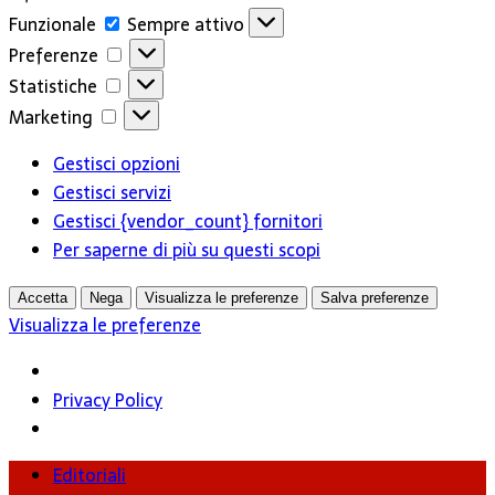
Funzionale
Funzionale
Sempre attivo
Preferenze
Preferenze
Statistiche
Statistiche
Marketing
Marketing
Gestisci opzioni
Gestisci servizi
Gestisci {vendor_count} fornitori
Per saperne di più su questi scopi
Accetta
Nega
Visualizza le preferenze
Salva preferenze
Visualizza le preferenze
Privacy Policy
Editoriali