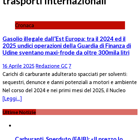
trasporti internazionali
Cronaca
Gasolio illegale dall’Est Europa: tra il 2024 ed il
2025 undici operazioni della Guardia di Finanza di
Udine sventano maxi-frode da oltre 300mila litri
16 Aprile 2025
Redazione GC
7
Carichi di carburante adulterato spacciati per solventi:
sequestri, denunce e danni potenziali a motori e ambiente
Nel corso del 2024 e nei primi mesi del 2025, il Nucleo
[Leggi…]
Ultime Notizie
Carburanti, Sperduto (FAIB): «Il prezzo lo