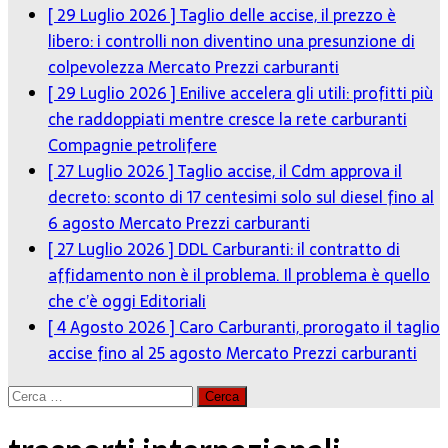
[ 29 Luglio 2026 ]
Taglio delle accise, il prezzo è
libero: i controlli non diventino una presunzione di
colpevolezza
Mercato Prezzi carburanti
[ 29 Luglio 2026 ]
Enilive accelera gli utili: profitti più
che raddoppiati mentre cresce la rete carburanti
Compagnie petrolifere
[ 27 Luglio 2026 ]
Taglio accise, il Cdm approva il
decreto: sconto di 17 centesimi solo sul diesel fino al
6 agosto
Mercato Prezzi carburanti
[ 27 Luglio 2026 ]
DDL Carburanti: il contratto di
affidamento non è il problema. Il problema è quello
che c’è oggi
Editoriali
[ 4 Agosto 2026 ]
Caro Carburanti, prorogato il taglio
accise fino al 25 agosto
Mercato Prezzi carburanti
Ricerca
per: