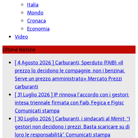
Italia
Mondo
Cronaca
Economia
Video
Ultime Notizie
[ 4 Agosto 2026 ]
Carburanti, Sperduto (FAIB): «Il
prezzo lo decidono le compagnie, non i benzinai.
Serve un prezzo amministrato»
Mercato Prezzi
carburanti
[ 31 Luglio 2026 ]
IP rinnova l’accordo con i gestori:
intesa triennale firmata con Faib, Fegica e Figisc
Comunicati stampa
[ 30 Luglio 2026 ]
Carburanti, i sindacati al Mimit: “I
gestori non decidono i prezzi. Basta scaricare su di
loro le responsabilità”
Comunicati stampa