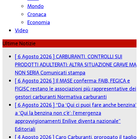
Mondo
Cronaca
Economia
Video
Ultime Notizie
[ 6 Agosto 2026 ]
CARBURANTI. CONTROLLI SUI
PRODOTTI ADULTERATI: ALTRA SITUAZIONE GRAVE MA
NON SERIA
Comunicati stampa
[ 6 Agosto 2026 ]
Il MASE conferma: FAIB, FEGICA e
FIGISC restano le associazioni più rappresentative dei
gestori carburanti
Normativa carburanti
[ 6 Agosto 2026 ]
“Da ‘Qui ci puoi fare anche benzina’
a ‘Qui la benzina non c’è’: l’emergenza
approvvigionamenti Enilive diventa nazionale”
Editoriali
[ 4 Agosto 2026 ]
Caro Carburanti, prorogato il taglio