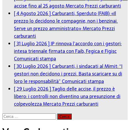
accise fino al 25 agosto
Mercato Prezzi carburanti
[ 4 Agosto 2026 ]
Carburanti, Sperduto (FAIB): «Il
prezzo lo decidono le compagnie, non i benzinai.
Serve un prezzo amministrato»
Mercato Prezzi
carburanti
[ 31 Luglio 2026 ]
IP rinnova l’accordo con i gestori:
intesa triennale firmata con Faib, Fegica e Figisc
Comunicati stampa
[ 30 Luglio 2026 ]
Carburanti, i sindacati al Mimit: “I
gestori non decidono i prezzi. Basta scaricare su di
loro le responsabilità”
Comunicati stampa
[ 29 Luglio 2026 ]
Taglio delle accise, il prezzo è
libero: i controlli non diventino una presunzione di
colpevolezza
Mercato Prezzi carburanti
Ricerca
per: