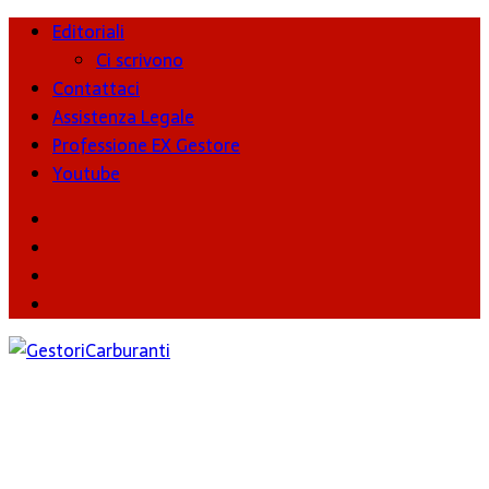
Editoriali
Ci scrivono
Contattaci
Assistenza Legale
Professione EX Gestore
Youtube
youtube
Facebook
Twitter
Instagram