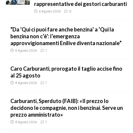
rappresentative dei gestori carburanti
6 Agosto 2026
0
“Da ‘Qui ci puoi fare anche benzina’ a ‘Qui la
benzina non c’è’: l’emergenza
approvvigionamenti Enilive diventa nazionale”
6 Agosto 2026
1
Caro Carburanti, prorogato il taglio accise fino
al 25 agosto
4 Agosto 2026
1
Carburanti, Sperduto (FAIB): «Il prezzo lo
decidono le compagnie, non i benzinai. Serve un
prezzo amministrato»
4 Agosto 2026
1