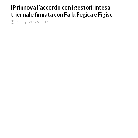
IP rinnova l’accordo con i gestori: intesa
triennale firmata con Faib, Fegica e Figisc
31 Luglio 2026
1