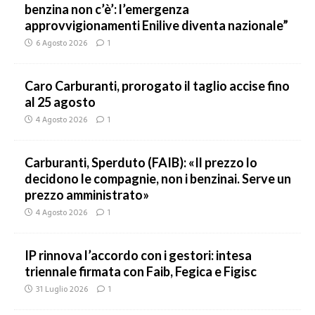
benzina non c’è’: l’emergenza
approvvigionamenti Enilive diventa nazionale”
6 Agosto 2026
1
Caro Carburanti, prorogato il taglio accise fino
al 25 agosto
4 Agosto 2026
1
Carburanti, Sperduto (FAIB): «Il prezzo lo
decidono le compagnie, non i benzinai. Serve un
prezzo amministrato»
4 Agosto 2026
1
IP rinnova l’accordo con i gestori: intesa
triennale firmata con Faib, Fegica e Figisc
31 Luglio 2026
1