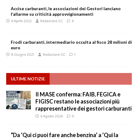
Accise carburanti, le associazioni dei Gestori lanciano
l’allarme su criticità approvvigionamenti
4 Aprile 2022
Redazione GC
4
Frodi carburanti, intermediario occulta al fisco 28 milioni di
euro
8 Giugno 2021
Redazione GC
1
ULTIME NOTIZIE
Il MASE conferma: FAIB, FEGICA e
FIGISC restano le associazioni più
rappresentative dei gestori carburanti
6 Agosto 2026
0
“Da ‘Qui ci puoi fare anche benzina’ a ‘Qui la