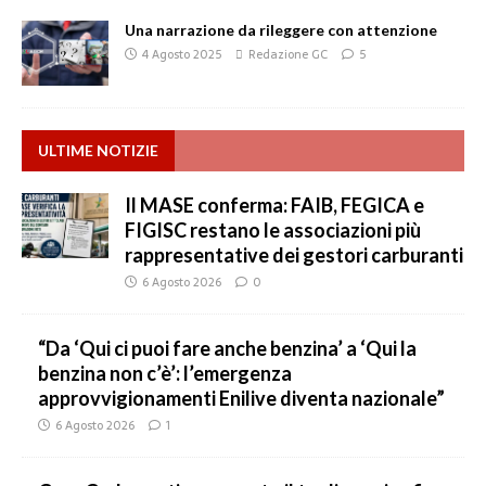
Una narrazione da rileggere con attenzione
4 Agosto 2025
Redazione GC
5
ULTIME NOTIZIE
Il MASE conferma: FAIB, FEGICA e
FIGISC restano le associazioni più
rappresentative dei gestori carburanti
6 Agosto 2026
0
“Da ‘Qui ci puoi fare anche benzina’ a ‘Qui la
benzina non c’è’: l’emergenza
approvvigionamenti Enilive diventa nazionale”
6 Agosto 2026
1