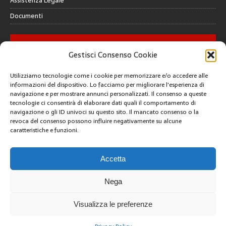
Assistenza Legale
Documenti
GALLERY
Gestisci Consenso Cookie
Utilizziamo tecnologie come i cookie per memorizzare e/o accedere alle
informazioni del dispositivo. Lo facciamo per migliorare l'esperienza di
navigazione e per mostrare annunci personalizzati. Il consenso a queste
tecnologie ci consentirà di elaborare dati quali il comportamento di
CREATIVE COMMONS
navigazione o gli ID univoci su questo sito. Il mancato consenso o la
revoca del consenso possono influire negativamente su alcune
caratteristiche e funzioni.
Questa opera è concessa in licenza con i termini
CC BY 4.0
ARCHIVI
Accetta
Nega
Visualizza le preferenze