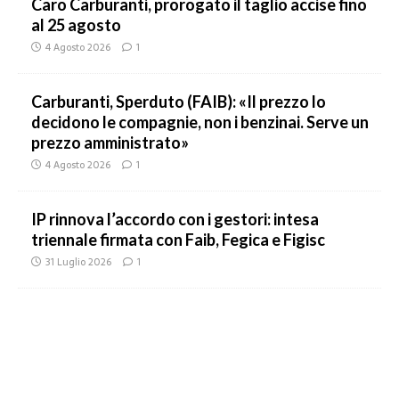
Caro Carburanti, prorogato il taglio accise fino
al 25 agosto
4 Agosto 2026
1
Carburanti, Sperduto (FAIB): «Il prezzo lo
decidono le compagnie, non i benzinai. Serve un
prezzo amministrato»
4 Agosto 2026
1
IP rinnova l’accordo con i gestori: intesa
triennale firmata con Faib, Fegica e Figisc
31 Luglio 2026
1