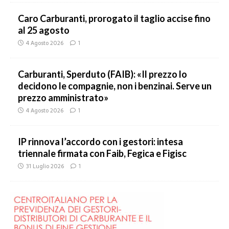
Caro Carburanti, prorogato il taglio accise fino
al 25 agosto
4 Agosto 2026
1
Carburanti, Sperduto (FAIB): «Il prezzo lo
decidono le compagnie, non i benzinai. Serve un
prezzo amministrato»
4 Agosto 2026
1
IP rinnova l’accordo con i gestori: intesa
triennale firmata con Faib, Fegica e Figisc
31 Luglio 2026
1