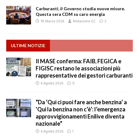
Carburanti, il Governo studia nuove misure.
Questa sera CDM su caro energia
18 Marzo 2026
Redazione GC
2
ULTIME NOTIZIE
Il MASE conferma: FAIB, FEGICA e
FIGISC restano le associazioni più
rappresentative dei gestori carburanti
6 Agosto 2026
0
“Da ‘Qui ci puoi fare anche benzina’ a
‘Qui la benzina non c’è’: l’emergenza
approvvigionamenti Enilive diventa
nazionale”
6 Agosto 2026
1