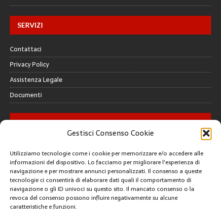
SERVIZI
Contattaci
Privacy Policy
Assistenza Legale
Documenti
GALLERY
Gestisci Consenso Cookie
Utilizziamo tecnologie come i cookie per memorizzare e/o accedere alle
informazioni del dispositivo. Lo facciamo per migliorare l'esperienza di
navigazione e per mostrare annunci personalizzati. Il consenso a queste
tecnologie ci consentirà di elaborare dati quali il comportamento di
CREATIVE COMMONS
navigazione o gli ID univoci su questo sito. Il mancato consenso o la
revoca del consenso possono influire negativamente su alcune
caratteristiche e funzioni.
Questa opera è concessa in licenza con i termini
CC BY 4.0